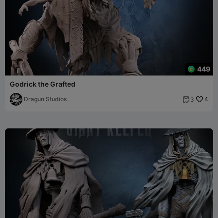
449
Godrick the Grafted
Dragun Studios
4
3
