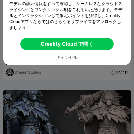
モデルの詳細情報をすべて確認し、シームレスなクラウドス
ライシングとワンクリック印刷をご利用いただけます。モデ
ルとインタラクションして限定ポイントを獲得し、Creality
Cloudアプリならではのさらなるサプライズをアンロックし
ましょう！
Creality Cloud で開く
449
キャンセル
Malenia v1
Dragun Studios
11
2
