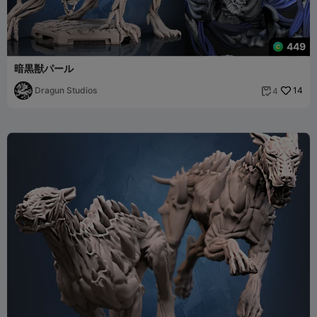
449
暗黒獣パール
Dragun Studios
14
4
