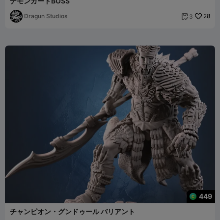
デモンガードBOSS
Dragun Studios
28
3

449
チャンピオン・グンドゥール バリアント