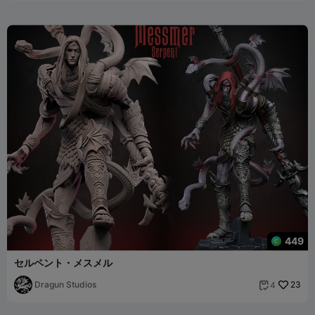
449
セルペント・メスメル
Dragun Studios
23
4
