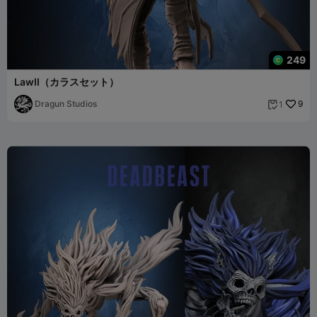
249
LawII（カラスセット）
Dragun Studios
9
1
