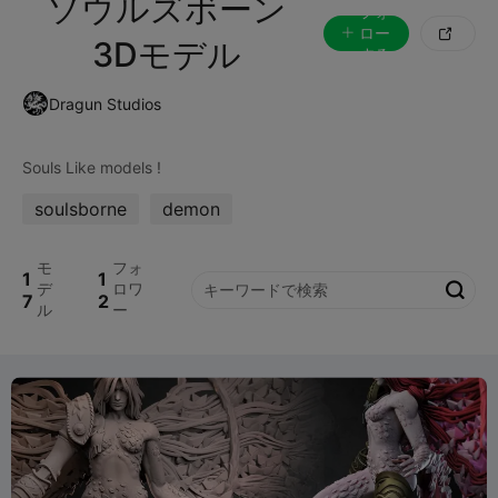
ソウルズボーン
フォ
ロー

3Dモデル
する
Dragun Studios
soulsborne
demon
モ
フォ
1
1
デ
ロワ

7
2
ル
ー