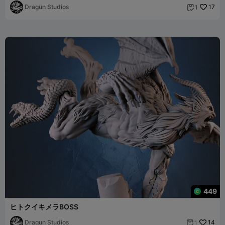
Dragun Studios
17
1

449
ヒトクイキメラBOSS
Dragun Studios
14
1
