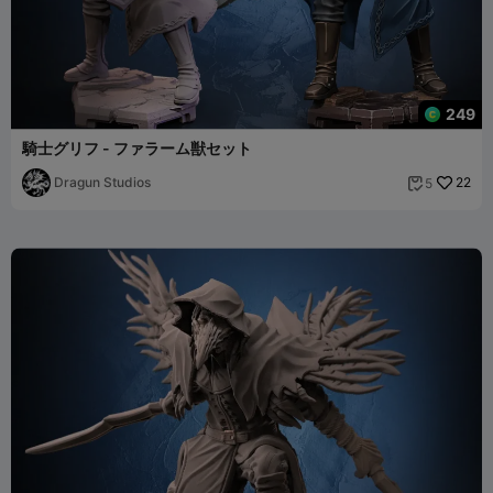
249
騎士グリフ - ファラーム獣セット
Dragun Studios
22
5
