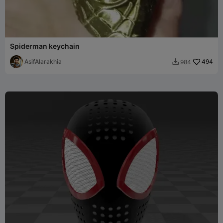
Spiderman keychain
AsifAlarakhia
494
984
