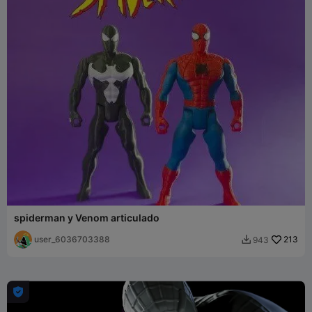
spiderman y Venom articulado
user_6036703388
213
943

