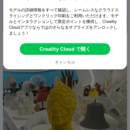
モデルの詳細情報をすべて確認し、シームレスなクラウドス
ライシングとワンクリック印刷をご利用いただけます。モデ
ルとインタラクションして限定ポイントを獲得し、Creality
Cloudアプリならではのさらなるサプライズをアンロックし
ましょう！
スパイダーサイン 🕷️
Sdsyc
533
1.5K

Creality Cloud で開く
キャンセル