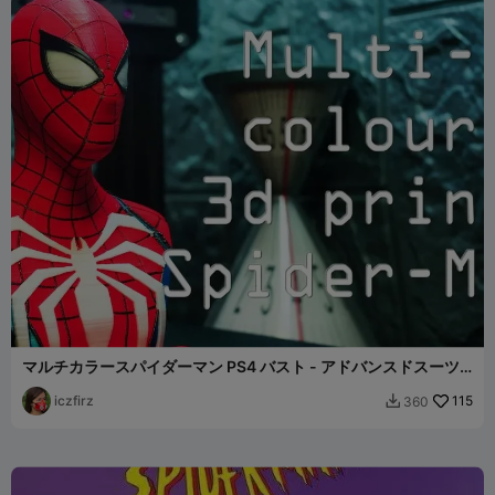
マルチカラースパイダーマン PS4 バスト - アドバンスドスーツ
MMU
iczfirz
115
360
