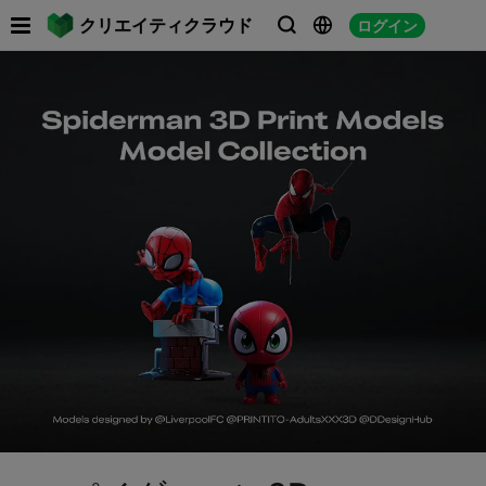

クリエイティクラウド
ログイン



フ