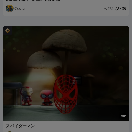
Cuotar
486
761

G
I
F
スパイダーマン