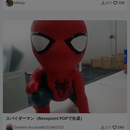
Milinje
139
677

スパイダーマン（Revopoint POPで生成）
Deleted Account8032960722
240
577
