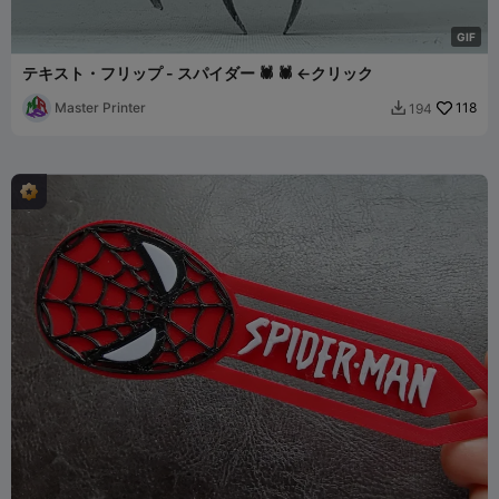
G
I
F
テキスト・フリップ - スパイダー 🕷 🕷 ←クリック
Master Printer
118
194
