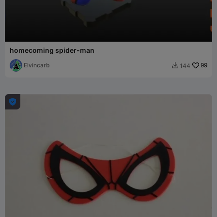
homecoming spider-man
Elvincarb
99
144

