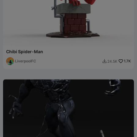
Chibi Spider-Man
LiverpoolFC
1.7K
24.5K
