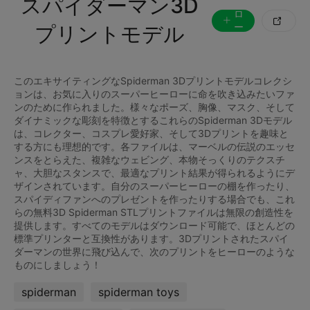
スパイダーマン3D
ォ
ロ

ー
プリントモデル
す
る
このエキサイティングなSpiderman 3Dプリントモデルコレクシ
ョンは、お気に入りのスーパーヒーローに命を吹き込みたいファ
ンのために作られました。様々なポーズ、胸像、マスク、そして
ダイナミックな彫刻を特徴とするこれらのSpiderman 3Dモデル
は、コレクター、コスプレ愛好家、そして3Dプリントを趣味と
する方にも理想的です。各ファイルは、マーベルの伝説のエッセ
ンスをとらえた、複雑なウェビング、本物そっくりのテクスチ
ャ、大胆なスタンスで、最適なプリント結果が得られるようにデ
ザインされています。自分のスーパーヒーローの棚を作ったり、
スパイディファンへのプレゼントを作ったりする場合でも、これ
らの無料3D Spiderman STLプリントファイルは無限の創造性を
提供します。すべてのモデルはダウンロード可能で、ほとんどの
標準プリンターと互換性があります。3Dプリントされたスパイ
ダーマンの世界に飛び込んで、次のプリントをヒーローのような
spiderman
spiderman toys