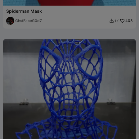
Spiderman Mask
GhstFaceG0d7
403
1K
