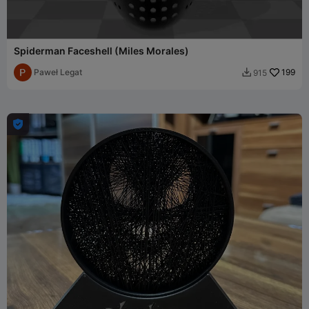
Spiderman Faceshell (Miles Morales)
Paweł Legat
199
915

