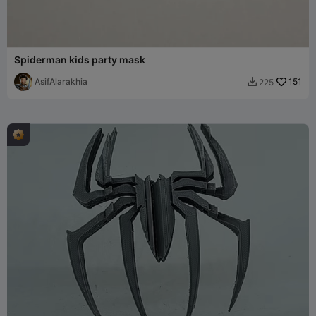
Spiderman kids party mask
AsifAlarakhia
151
225
