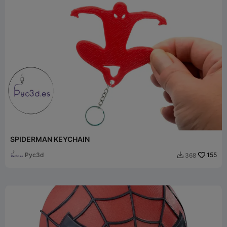
SPIDERMAN KEYCHAIN
Pyc3d
155
368
