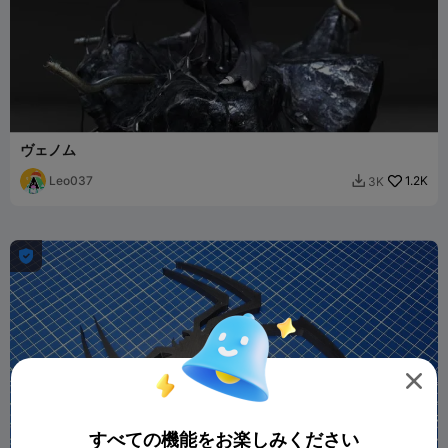
ヴェノム
Leo037
1.2K
3K



すべての機能をお楽しみください