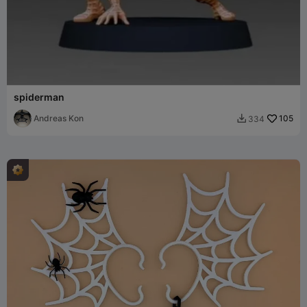
spiderman
Andreas Kon
105
334
