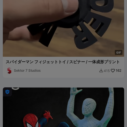
G
I
F
スパイダーマン フィジェットトイ / スピナー / 一体成形プリント
Sektor 7 Studios
162
415

