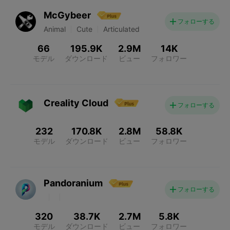
Key and Coin Tray》
lately
McGybeer
「Annie's」 purchased the 3D model
《Hognose Snake》
フォローする

lately
Animal
Cute
Articulated
「user2797412604」 purchased the 3D model
《Chevrolet -
Nomad 1955》
lately
66
195.9K
2.9M
14K
「Shawn Hicks」 purchased the 3D model
《Deadpool Arm
モデル
ダウンロード
ビュー
フォロワー
Controller holder joystick - Controller holder》
lately
「user4081785293」 purchased the 3D model
《glasses at
home》
lately
「user2797412604」 purchased the 3D model
《Chevrolet -
Creality Cloud
フォローする

Camaro SS 2010》
lately
「user5715853447」 purchased the 3D model
《Stick
232
170.8K
2.8M
58.8K
Games》
lately
モデル
ダウンロード
ビュー
フォロワー
「user2797412604」 purchased the 3D model
《Camaro
C28 Wall Art, Wall Decor, Home Decor》
lately
「user2797412604」 purchased the 3D model
《1964
Chevrolet Camaro Wall Art》
lately
Pandoranium
「MstrssMayhm 」 purchased the 3D model
《Baking
フォローする

Ingredients Storage Organizer – Kitchen Organizer》
lately
「user7040778890」 purchased the 3D model
《Spoon to
320
38.7K
2.7M
5.8K
separate yolk from egg white》
lately
モデル
ダウンロード
ビュー
フォロワー