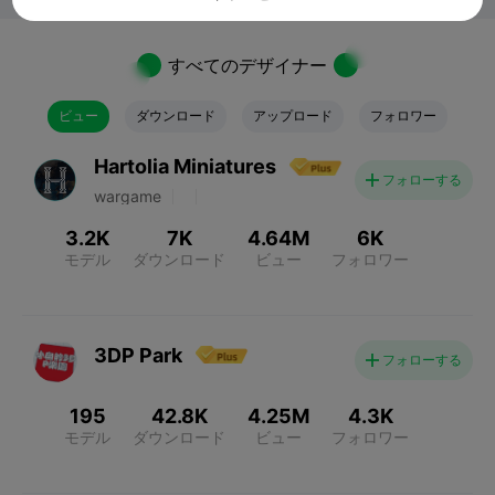
「user8557309021」 purchased the 3D model
《Body Bolt
Washer》
lately
「user3193434157」 purchased the 3D model
すべてのデザイナー
《SUPERBOX》
lately
「david delvalle」 purchased the 3D model
《Ezio Auditore
ビュー
ダウンロード
アップロード
フォロワー
da Firenze - Multi-Part Design (No AMS Needed)》
lately
「CWilliamson32」 purchased the 3D model
《Packout Tool
Hartolia Miniatures
Holder》
lately
フォローする

wargame
「user3331069879」 purchased the 3D model
《Organizador para nintendo switch》
lately
3.2K
7K
4.64M
6K
「Tafenis Soraya」 purchased the 3D model
《Organizer
モデル
ダウンロード
ビュー
フォロワー
Eclipse - MOKA Design》
lately
「user4081785293」 purchased the 3D model
《Elegant
Vase》
lately
「user3193434157」 purchased the 3D model
《Organizer
3DP Park
Box with Lid - Sturdy Storage Solution》
lately
フォローする

「user4081785293」 purchased the 3D model
《Vase
Elegant 22》
lately
195
42.8K
4.25M
4.3K
モデル
ダウンロード
ビュー
フォロワー
「Creality」 purchased the 3D model
《Tiny Stego》
lately
「ivix」 purchased the 3D model
《Modern and Timeless