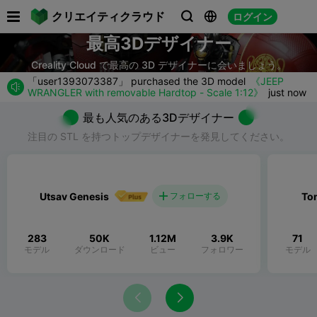
K2 Plus》
just now

クリエイティクラウド
ログイン

「user7917392178」 purchased the 3D model
《VOLKSWAGEN COMBI - T1 DOUBLE CAB》
just now
最高3Dデザイナー


「Canadian」 purchased the 3D model
《Guns N' Roses
logo (3mf colored 100×150) plate》
just now
Creality Cloud で最高の 3D デザイナーに会いましょう。
「user1393073387」 purchased the 3D model
《JEEP

WRANGLER with removable Hardtop - Scale 1:12》
just now
「LAE」 purchased the 3D model
《Wicker Style, Jewelry
最も人気のある3Dデザイナー
Organizer Stand, Necklace, Ring Holder》
just now
注目の STL を持つトップデザイナーを発見してください。
「user6308470874」 purchased the 3D model
《Green
Hag》
just now
「user6308470874」 purchased the 3D model
《Coffin》
just now
Utsav Genesis
To
フォローする

「user6308470874」 purchased the 3D model
《Old
Windmill》
just now
「user1380248876」 purchased the 3D model
《Duo of orc
283
50K
1.12M
3.9K
71
smiths working with anvil (7) - miniatures warham》
just now
モデル
ダウンロード
ビュー
フォロワー
モデル
「user7019557610」 purchased the 3D model
《Freezable
Can Carrier – Portable Drink Cooler, Cooling box》
just now
「Mark McMaster」 purchased the 3D model
《Set of
Banners》
just now