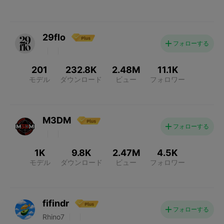
「Carol-lyne Bryan」 purchased the 3D model
《MINECRAFT CREEPER PENCIL CASE- 3D PRINTER
TOOLBOX》
lately
「user8847578340」 purchased the 3D model
《Wankel-
Engine (rotary) Fidget Toy (for PetrolHead)》
lately
29flo
「user2797412604」 purchased the 3D model
《Gen6 Wall
フォローする

Art, Wall Decor, Home Decor》
lately
「thedamnpenguins」 purchased the 3D model
《Mosasaur
201
232.8K
2.48M
11.1K
Flexi》
lately
モデル
ダウンロード
ビュー
フォロワー
「KattheBird」 purchased the 3D model
《PLANTER - VASE
- GARDEN URN - CANDY DISH - JAR 4》
lately
「user9157511041」 purchased the 3D model
《Pavlov's
Houses three-story ruined buildings (Stalingrad, US》
lately
M3DM
フォローする
「SMH2610」 purchased the 3D model
《Articulated

Rattlesnake | Pre-Painted + Optional Glass Eyes》
lately
「Chody_Jones」 purchased the 3D model
《D3P Riser for
1K
9.8K
2.47M
4.5K
K2 Plus》
just now
モデル
ダウンロード
ビュー
フォロワー
fifindr
フォローする

Rhino7