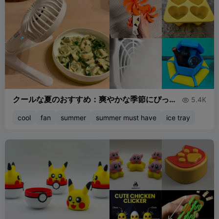
クールな夏のおすすめ：爽やかな季節にぴった
5.4K

りの3Dモデル
cool
fan
summer
summer must have
ice tray