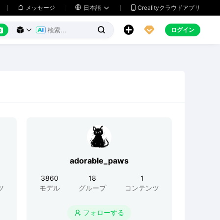
メッセージ

日本語
Crealityクラウドアプリ






ログイン



adorable_paws
3860
18
1
ツ
モデル
グループ
コンテンツ
フォローする
