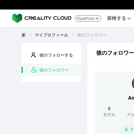
探検する
FlowPrint


家
マイプロフィール
彼のフォロワー
彼のフォロワー
彼のフォローする
彼のフォロワー
Am
6
モデル
グ
フ
