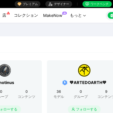

プレミアム

デザイナー
ワークベンチ


AI
店
コレクション
もっと
MakeNow

otinus
💚ARTEDOARTH💚
0
0
36
0
9
ループ
コンテンツ
モデル
グループ
コンテン
ォローする
フォローする
