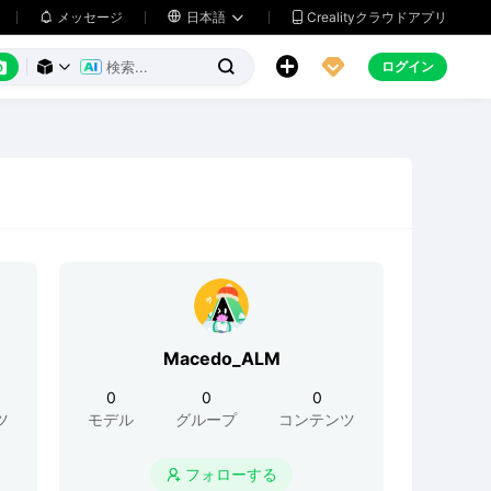
メッセージ

日本語
Crealityクラウドアプリ






ログイン



Macedo_ALM
0
0
0
ツ
モデル
グループ
コンテンツ
フォローする
