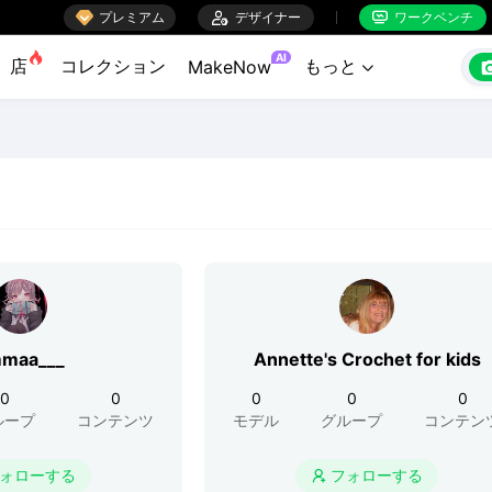

プレミアム

デザイナー
ワークベンチ


AI
店
コレクション
もっと
MakeNow

maa___
Annette's Crochet for kids
0
0
0
0
0
ループ
コンテンツ
モデル
グループ
コンテン
ォローする
フォローする
