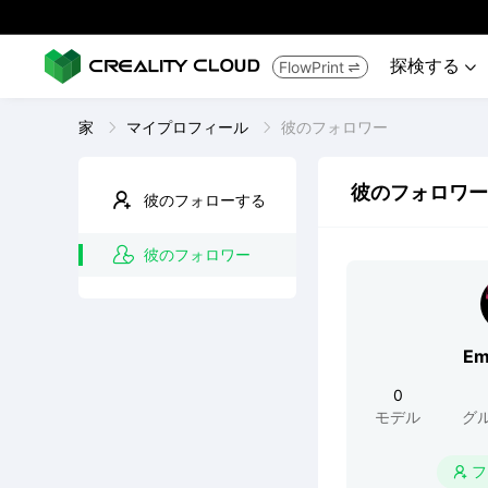
探検する
FlowPrint


家
マイプロフィール
彼のフォロワー
彼のフォロワー
彼のフォローする
彼のフォロワー
Em
0
モデル
グ
フ
