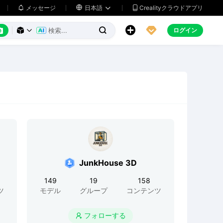
メッセージ

日本語
Crealityクラウドアプリ






ログイン



JunkHouse 3D
149
19
158
ツ
モデル
グループ
コンテンツ
フォローする
