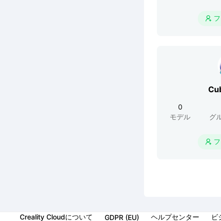
フ

Cu
0
モデル
グ
フ

Creality Cloudについて
ヘルプセンター
ビ
GDPR (EU)