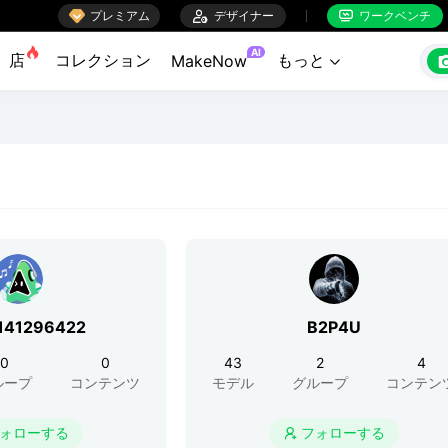

プレミアム

デザイナー
ワークベンチ


AI
店
コレクション
もっと
MakeNow

141296422
B2P4U
0
0
43
2
4
ループ
コンテンツ
モデル
グループ
コンテン
ォローする
フォローする
