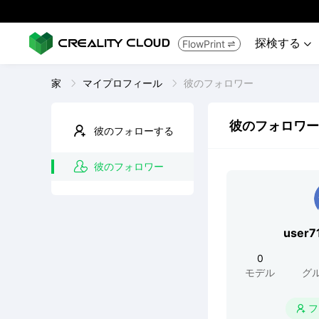
探検する
FlowPrint


家
マイプロフィール
彼のフォロワー
彼のフォロワー
彼のフォローする
彼のフォロワー
user7
0
モデル
グ
フ
