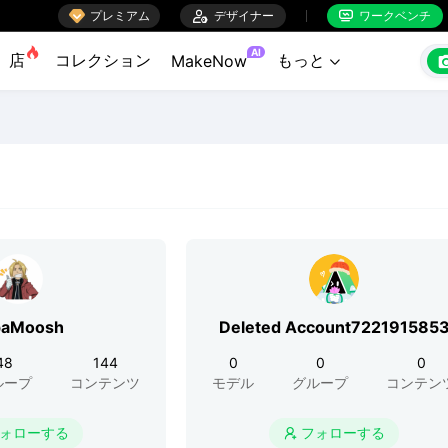

プレミアム

デザイナー
ワークベンチ


AI
店
コレクション
もっと
MakeNow

paMoosh
Deleted Account722191585
48
144
0
0
0
ループ
コンテンツ
モデル
グループ
コンテン
ォローする
フォローする
