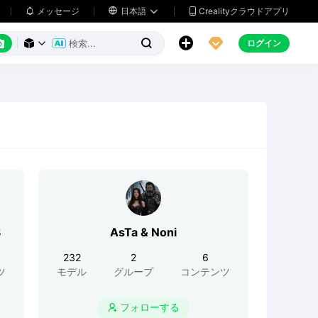
メッセージ

日本語
Crealityクラウドアプリ






ログイン



3
AsTa & Noni
232
2
6
ツ
モデル
グループ
コンテンツ
フォローする
