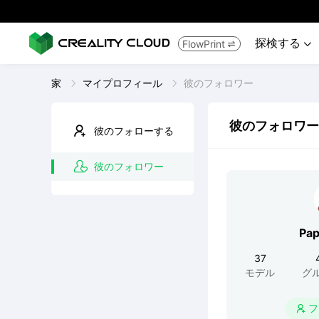
探検する
FlowPrint


家
マイプロフィール
彼のフォロワー
彼のフォロワー
彼のフォローする
彼のフォロワー
Pa
37
モデル
グ
フ
