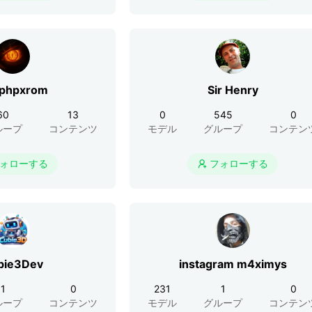
phpxrom
Sir Henry
60
13
0
545
0
ループ
コンテンツ
モデル
グループ
コンテン
ォローする
フォローする

bie3Dev
instagram m4ximys
1
0
231
1
0
ループ
コンテンツ
モデル
グループ
コンテン