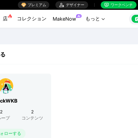

プレミアム

デザイナー
ワークベンチ


AI
店
コレクション
もっと
MakeNow

る
ickWKB
2
2
ループ
コンテンツ
ォローする