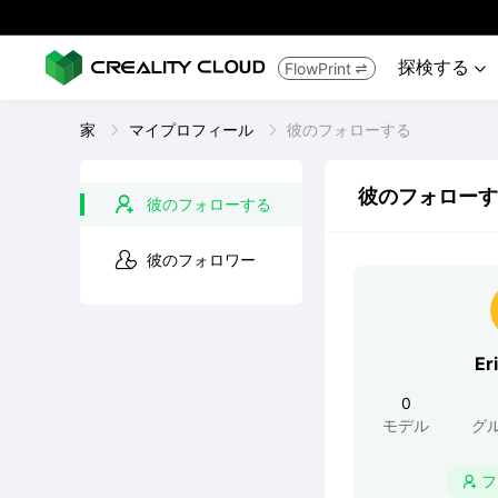
探検する
FlowPrint


家
マイプロフィール
彼のフォローする
彼のフォローす
彼のフォローする
彼のフォロワー
Er
0
モデル
グ
フ
