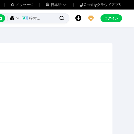
メッセージ

日本語
Crealityクラウドアプリ






ログイン


