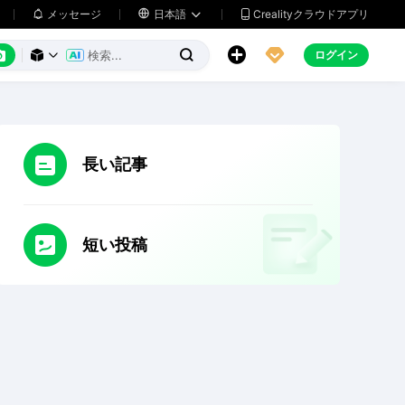
メッセージ

日本語
Crealityクラウドアプリ






ログイン



長い記事
短い投稿