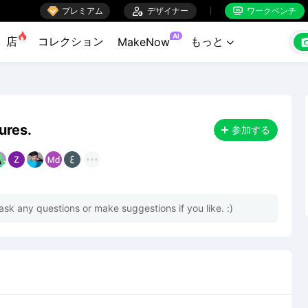

プレミアム

デザイナー
ワークベンチ


AI
店
コレクション
もっと
MakeNow

ures.
参加する
 ask any questions or make suggestions if you like. :)