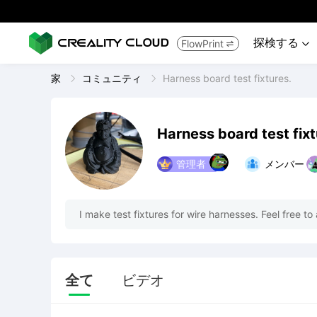
探検する
FlowPrint


家
コミュニティ
Harness board test fixtures.
Harness board test fixt
管理者
メンバー
I make test fixtures for wire harnesses. Feel free to
全て
ビデオ