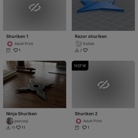

Shuriken 1
Razor shuriken
Adult Print
Kattak
1
2


NSFW

Ninja Shuriken
Shuriken 2
pairussj
Adult Print
11
1
19

