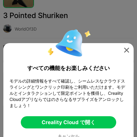
3 Pointed Shuriken
WorldOf3D
印刷設定 (7)
追加
おもちゃとゲーム
その他




全て
K2 Plus
K2 Pro
K2
K2 SE
SPARKX 
すべての機能をお楽しみください
4.0

0.2mm layer, 3 walls, 15% infill
モデルの詳細情報をすべて確認し、シームレスなクラウドス
ライシングとワンクリック印刷をご利用いただけます。モデ
1 プレート
08m 57s
5.36g



ルとインタラクションして限定ポイントを獲得し、Creality
Cloudアプリならではのさらなるサプライズをアンロックし
ましょう！
0.2mm layer, 2 walls, 15% infill
Creality Cloud で開く
1 プレート

キャンセル