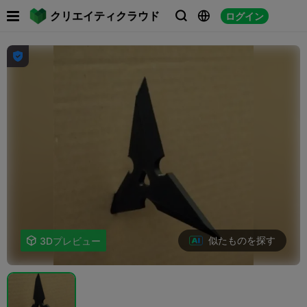

クリエイティクラウド
ログイン




似たものを探す

3Dプレビュー