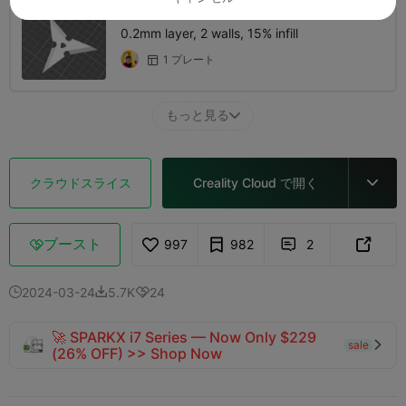
0.2mm layer, 2 walls, 15% infill
1 プレート

もっと見る

クラウドスライス
Creality Cloud で開く

ブースト
997
982
2



2024-03-24
5.7K
24



🚀 SPARKX i7 Series — Now Only $229
sale

(26% OFF) >> Shop Now