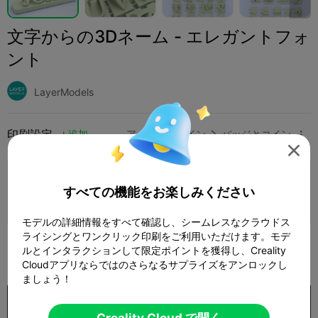
文字からの3Dネーム - エレガントフォ
ント
LayerModels
印刷設定
追加
アートとデザイン
バッジとコイン




印刷設定を追加

すべての機能をお楽しみください
さらにポイントを獲得
モデルの詳細情報をすべて確認し、シームレスなクラウドス
ライシングとワンクリック印刷をご利用いただけます。モデ
195
ルとインタラクションして限定ポイントを獲得し、Creality

Cloudアプリならではのさらなるサプライズをアンロックし
ましょう！
購入
Creality Cloud で開く