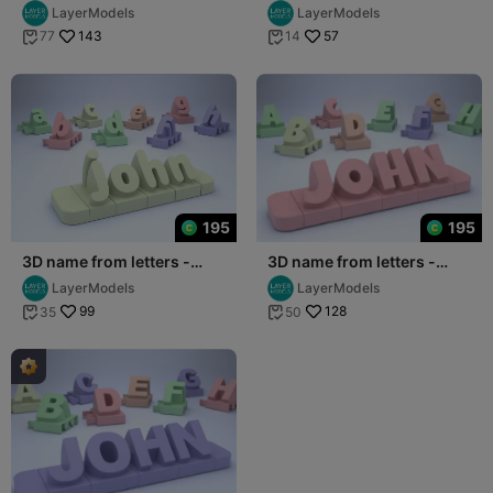
Round Font
Cartoon Font
LayerModels
LayerModels
143
57
77
14


195
195
3D name from letters -
3D name from letters -
Cream Font
Playful Font
LayerModels
LayerModels
99
128
35
50

