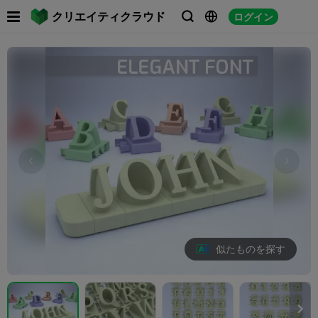

クリエイティクラウド
ログイン



似たものを探す
