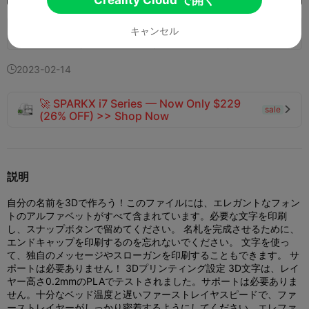
キャンセル
124
87
5


2023-02-14

🚀 SPARKX i7 Series — Now Only $229
sale

(26% OFF) >> Shop Now
説明
自分の名前を3Dで作ろう！このファイルには、エレガントなフォン
トのアルファベットがすべて含まれています。必要な文字を印刷
し、スナップボタンで留めてください。 名札を完成させるために、
エンドキャップを印刷するのを忘れないでください。 文字を使っ
て、独自のメッセージやスローガンを印刷することもできます。 サ
ポートは必要ありません！ 3Dプリンティング設定 3D文字は、レイ
ヤー高さ0.2mmのPLAでテストされました。サポートは必要ありま
せん。十分なベッド温度と遅いファーストレイヤスピードで、ファ
ーストレイヤーがしっかり密着するようにしてください。エレファ