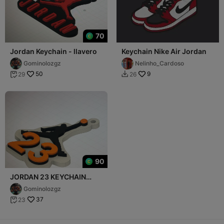
70
Jordan Keychain - llavero
Keychain Nike Air Jordan
Gominolozgz
Nelinho_Cardoso
50
9
29
26


90
JORDAN 23 KEYCHAIN
LLAVERO
Gominolozgz
37
23
