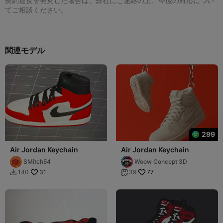
契約違反を発見した場合は、弊社にご連絡の上、今後の対応につい
てご相談ください。
関連モデル
299
Air Jordan Keychain
Air Jordan Keychain
SMitch54
Woow Concept 3D
31
77
140
39

