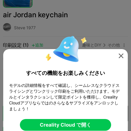
air Jordan keychain
Steve 1977
印刷設定 (1)
追加
趣味とDIY
その他




全て
K2 Plus
K2 Pro
K2
K2 SE
SPARKX 
すべての機能をお楽しみください
0.2mm layer, 2 walls, 15% infill
モデルの詳細情報をすべて確認し、シームレスなクラウドス
1 プレート
10m 17s
1.71g



ライシングとワンクリック印刷をご利用いただけます。モデ
ルとインタラクションして限定ポイントを獲得し、Creality
Cloudアプリならではのさらなるサプライズをアンロックし
ましょう！
クラウドスライス
Creality Cloud で開く

Creality Cloud で開く