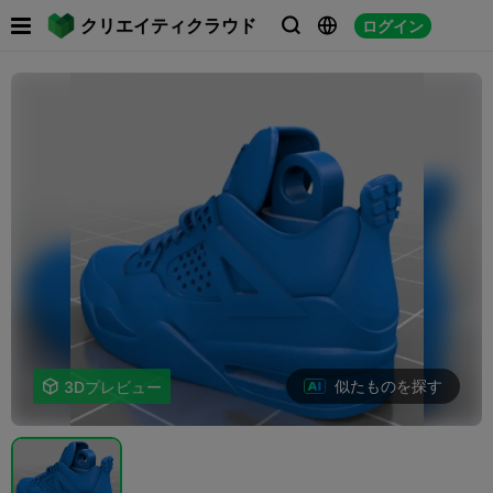

クリエイティクラウド
ログイン



似たものを探す

3Dプレビュー