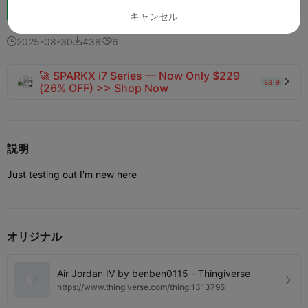
ブースト
136
156



キャンセル
2025-08-30
438
6



🚀 SPARKX i7 Series — Now Only $229
sale

(26% OFF) >> Shop Now
説明
Just testing out I'm new here
オリジナル
Air Jordan IV by benben0115 - Thingiverse
https://www.thingiverse.com/thing:1313795