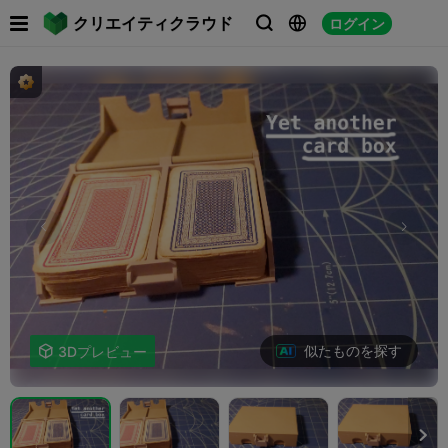

クリエイティクラウド
ログイン



似たものを探す

3Dプレビュー
