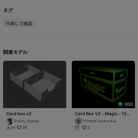
タグ
印刷して確認
関連モデル
300
Card box v2
Card Box V2 - Magic - 150
Cards (Topload)
Polish_Hussar
Printed Layers Aus
29
2
84

