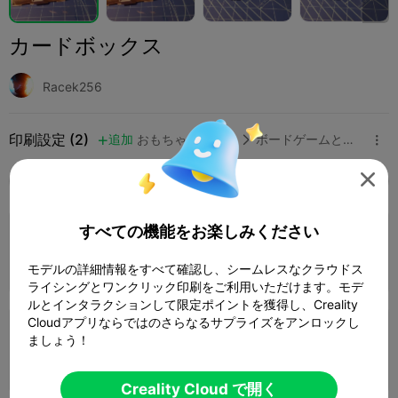
カードボックス
Racek256
印刷設定 (2)
追加
おもちゃとゲーム
ボードゲームとカードゲーム




全て
K2 Plus
K2 Pro
K2
K2 SE
SPARKX 
すべての機能をお楽しみください
0.2mm スタンダード
2 プレート
著者
01h 52m
85.55g



モデルの詳細情報をすべて確認し、シームレスなクラウドス
ライシングとワンクリック印刷をご利用いただけます。モデ
ルとインタラクションして限定ポイントを獲得し、Creality
Cloudアプリならではのさらなるサプライズをアンロックし
4.0

0.2mmレイヤー、2ウォール、15%インフィ
ましょう！
ル
2 プレート
02h 20m
84.47g



Creality Cloud で開く