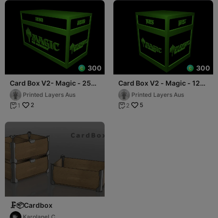
300
300
Card Box V2- Magic - 250
Card Box V2 - Magic - 125
Cards (Sleeved)
Cards (Sleeved)
Printed Layers Aus
Printed Layers Aus
2
5
1
2


🗜️📦Cardbox
KarolaneLC