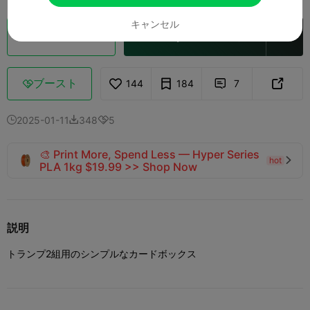
キャンセル
クラウドスライス
Creality Cloud で開く

ブースト
144
184
7



2025-01-11
348
5



🎨 Print More, Spend Less — Hyper Series
hot

PLA 1kg $19.99 >> Shop Now
説明
トランプ2組用のシンプルなカードボックス