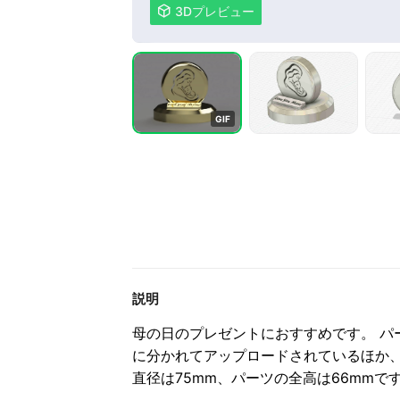

3Dプレビュー
G
I
F
説明
母の日のプレゼントにおすすめです。 パ
に分かれてアップロードされているほか
直径は75mm、パーツの全高は66mm