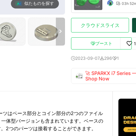
似たものを探す
03h 52

クラウドスライス

ブースト

2023-09-07
296
1



🚀 SPARKX i7 Series
Shop Now
ーツはベース部分とコイン部分の2つのファイル
、一体型バージョンも含まれています。ベースの
です。2つのパーツは接着することができます。