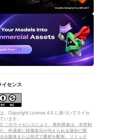
ライセンス
Copyright License 4.0 に基づいてライセ
ています。
Y-NC このライセンスにより、再利用者は、非営利
り、作成者に帰属表示が与えられる場合に限
ゆる媒体または形式で素材を配布、リミック