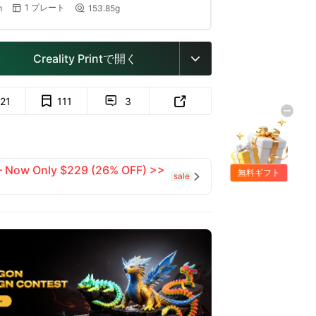
1 プレート
m
153.85g


Creality Printで開く

121
111
3


 — Now Only $229 (26% OFF) >>
無料ギフト
sale
