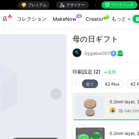

プレミアム

デザイナー
ワークベンチ


AI
店
コレクション
もっと
MakeNow
Creator

母の日ギフト
Gygabor007
印刷設定 (2)
追加

全て
K2 Plus
K2 
0.2mm layer, 3 
04h 57

0.2mm layer, 2 