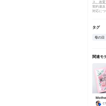
ス、改変
契約違反
対応につ
タグ
母の日
関連モ
Mothe
"Happ
CT
day"