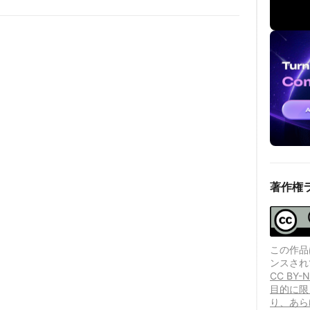
著作権
この作品は、
ンスされ
CC B
目的に限
り、あら