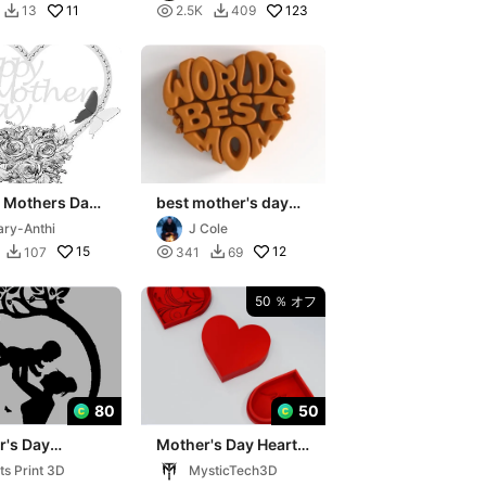
ma
11

123
13
2.5K
409


 Mothers Day
best mother's day
ith Heart and
gift
ry-Anthi
J Cole
rs
15

12
107
341
69


50 ％ オフ
80
50
r's Day
Mother's Day Heart
 Baby Love
Gift Box
ts Print 3D
MysticTech3D