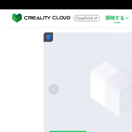
探検する
FlowPrint


