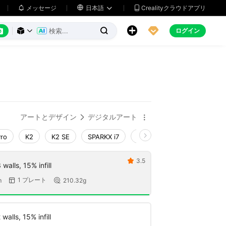
メッセージ

日本語
Crealityクラウドアプリ






ログイン



アートとデザイン
デジタルアート


Pro
K2
K2 SE
SPARKX i7
Creality Hi
Ender-3 V4
3.5

walls, 15% infill
1 プレート
m
210.32g


walls, 15% infill