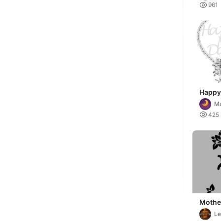
o

961
Happy
Gift w
Ma
Flowe

425
Mothe
_@Mom
Le