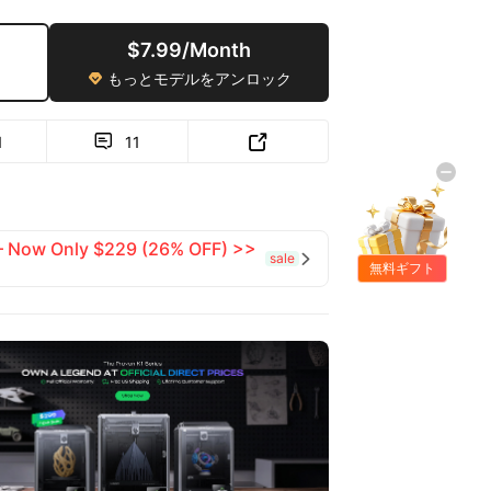
$7.99/Month
もっとモデルをアンロック

1
11


 — Now Only $229 (26% OFF) >>
sale

無料ギフト