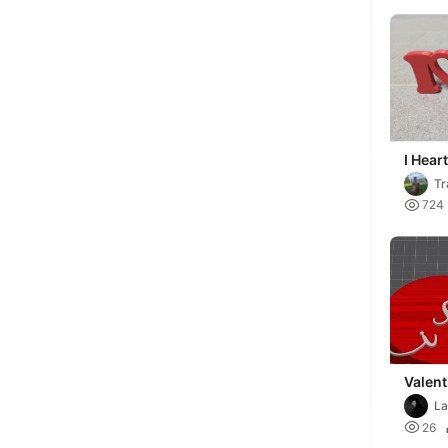
I Hear
Tr

724
Valent
Love 
La

26