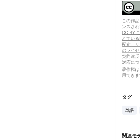
この作品は、
ンスされ
CC B
れている
配布、リ
のライセ
契約違反
対応につ
著作権は
用できま
タグ
単語
関連モ