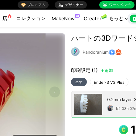

プレミアム

デザイナー
ワークベンチ


AI
店
コレクション
もっと
MakeNow
Creator

ハートの3Dワードシ
Pandoranium
印刷設定 (1)
追加

全て
Ender-3 V3 Plus
0.2mm layer, 3 
03h 07
