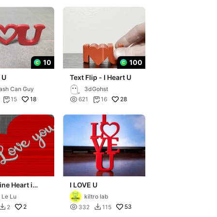
10
100
t U
Text Flip - I Heart U
ash Can Guy
3dGohst
18

28
15
621
16


ine Heart i
I LOVE U
You
 Le Lu
kiltro lab
2

53
2
332
115

