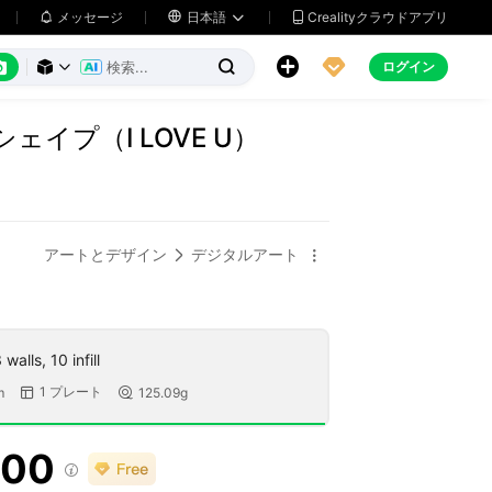
メッセージ

日本語
Crealityクラウドアプリ






ログイン



ェイプ（I LOVE U）
アートとデザイン
デジタルアート


walls, 10 infill
1 プレート
m
125.09g


100
