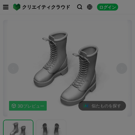

クリエイティクラウド
ログイン



似たものを探す

3Dプレビュー