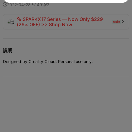
2022-04-28
149
2



🚀 SPARKX i7 Series — Now Only $229
sale

(26% OFF) >> Shop Now
説明
Designed by Creality Cloud. Personal use only.