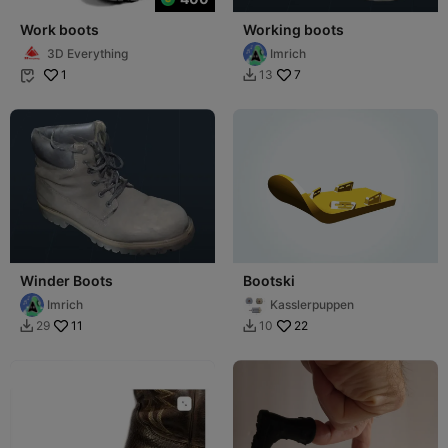
Work boots
Working boots
3D Everything
Imrich
1
7
13


Winder Boots
Bootski
Imrich
Kasslerpuppen
11
22
29
10

