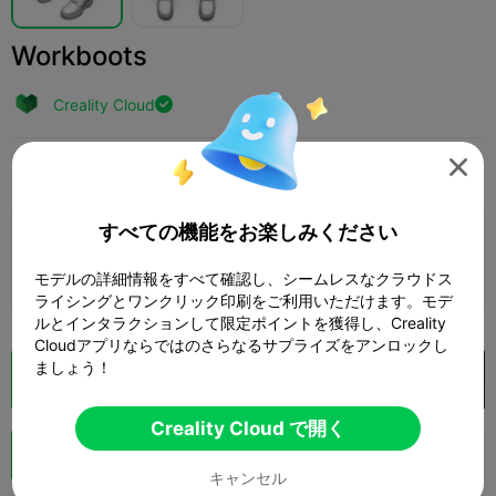
Workboots
Creality Cloud


印刷設定
追加
ファッション
アパレル、靴と帽子



すべての機能をお楽しみください
印刷設定を追加

さらにポイントを獲得
モデルの詳細情報をすべて確認し、シームレスなクラウドス
ライシングとワンクリック印刷をご利用いただけます。モデ
ルとインタラクションして限定ポイントを獲得し、Creality
Cloudアプリならではのさらなるサプライズをアンロックし
ましょう！
クラウドスライス
Creality Cloud で開く

Creality Cloud で開く
ブースト
137
34



キャンセル