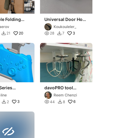
G
I
F
le Folding
Universal Door Hook
 / Door Hook /
for Coats, Bags &
aerov
Koukouleler_
ng Rack
Towels
20

3
21
28
7


Series
davoPRO tool
ller Holder
hanger
line
Reem Chenzi
ng
3

6
2
44
8


