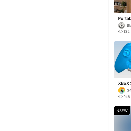
Portab
Hanger
Bl
Campi

132
XBoX 
Contro
S4
Hangi

948
NSFW