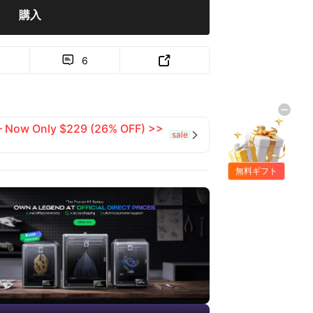
購入
6


 — Now Only $229 (26% OFF) >>
sale

無料ギフト