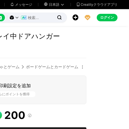
メッセージ

日本語
Crealityクラウドアプリ






ログイン



レイ中ドアハンガー
ゃとゲーム
ボードゲームとカードゲーム


印刷設定を追加
らにポイントを獲得
200
