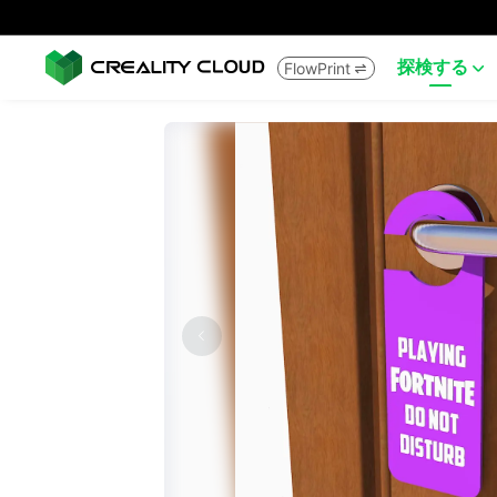
探検する
FlowPrint

