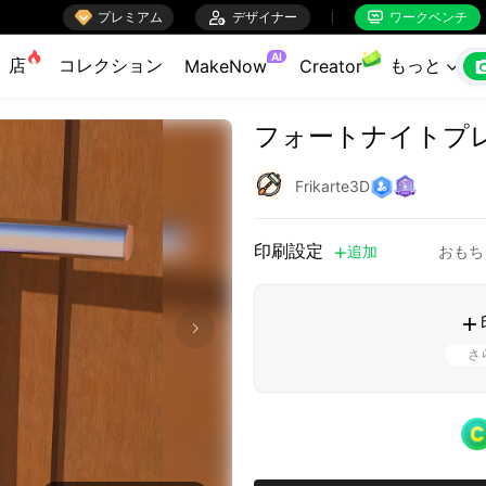

プレミアム

デザイナー
ワークベンチ


AI
店
コレクション
もっと
MakeNow
Creator

フォートナイトプ
Frikarte3D
印刷設定
追加
おもち


さ