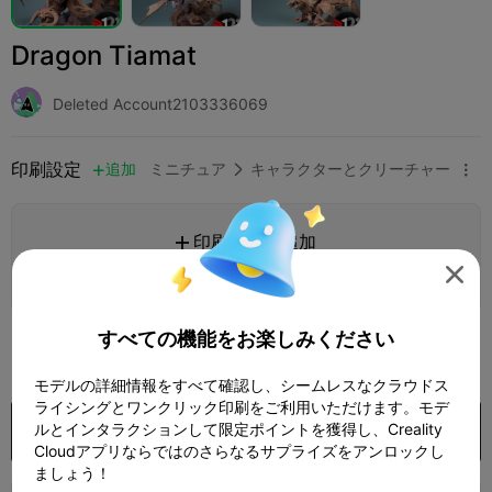
Dragon Tiamat
Deleted Account2103336069
印刷設定
追加
ミニチュア
キャラクターとクリーチャー



印刷設定を追加


さらにポイントを獲得
すべての機能をお楽しみください
500

モデルの詳細情報をすべて確認し、シームレスなクラウドス
ライシングとワンクリック印刷をご利用いただけます。モデ
ルとインタラクションして限定ポイントを獲得し、Creality
購入
Cloudアプリならではのさらなるサプライズをアンロックし
ましょう！