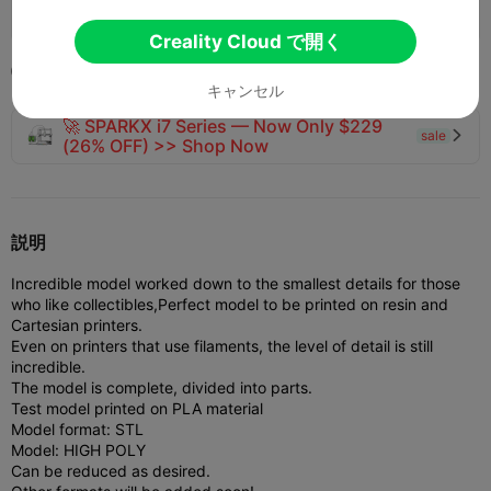
122
85
2


Creality Cloud で開く
2024-04-03
1


キャンセル
🚀 SPARKX i7 Series — Now Only $229
sale

(26% OFF) >> Shop Now
説明
Incredible model worked down to the smallest details for those
who like collectibles,
Perfect model to be printed on resin and
Cartesian printers.
Even on printers that use filaments, the level of detail is still
incredible.
The model is complete, divided into parts.
Test model printed on PLA material
Model format: STL
Model: HIGH POLY
Can be reduced as desired.