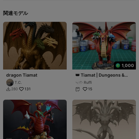
関連モデル
1,000
dragon Tiamat
👑 Tiamat | Dungeons &
Dragons Animated
T.C.
Ruffi
Cartoon
131
15
280

