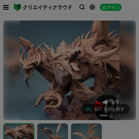

クリエイティクラウド
ログイン



似たものを探す