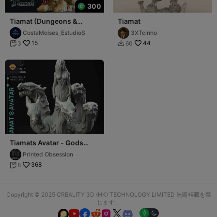
300
Tiamat (Dungeons &
Tiamat
Dragons)
CostaMoises_EstudioS
3XTcinho
15
44
3
60



Tiamats Avatar - Gods
Avatar - PRESUPPROTED -
Printed Obsession
32mm Scale
368
8

Copyright © 2025 CREALITY 3D (HK) TECHNOLOGY LIMITED 無断転載を禁
じます。





