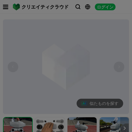

クリエイティクラウド
ログイン



似たものを探す
