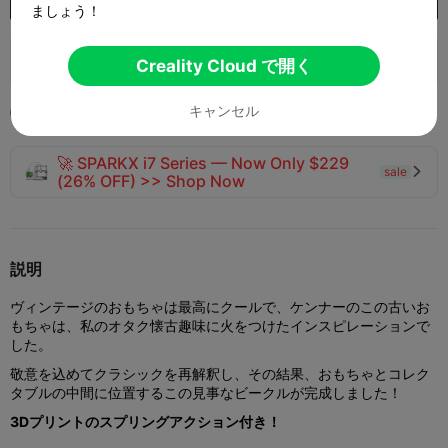
ましょう！
140
93
6


Creality Cloud で開く
キャンセル
2024-04-21

🚀 SPARKX i7 Series — Now Only $229
sale

(26% OFF) >> Shop Now
説明
ヴィンテージのおもちゃは最高にクールで、ケンナーのこの古いお
もちゃは、私のオタク懐古趣味に火をつけたインスピレーションで
した。
敬意を込めてクラシックを再解釈し、その結果、おもちゃとコレク
タブルの中間に位置するこの見事なビークルが完成しました！
3Dプリントのスプリングアクション付き！