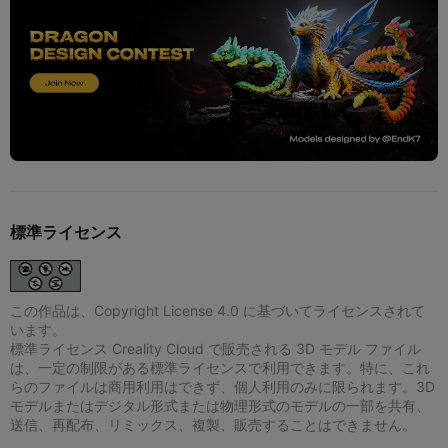
標準ライセンス
この作品は、Copyright License 4.0 に基づいてライセンスされて
います。
標準ライセンス Creality Cloud で販売される 3D モデル ファイル
は、一定の制限がある標準ライセンスで利用できます。特に、これ
らのファイルは商用利用はできず、個人利用のみに限られます。3D
モデルまたはデジタル形式または物理形式のモデルの一部を共有、
送信、再配布、リミックス、複製、販売することはできません。