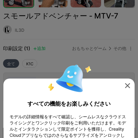
G
I
F
G
I
F
スモールアドベンチャー - MTV-7
IL3D
印刷設定 (1)
追加
おもちゃとゲーム
その他



全て
K1C
0.2mmレイヤー、2ウォール、15%インフィ

ル
3 プレート
06h 25m
186.97g



すべての機能をお楽しみください
410

モデルの詳細情報をすべて確認し、シームレスなクラウドス
ライシングとワンクリック印刷をご利用いただけます。モデ
ルとインタラクションして限定ポイントを獲得し、Creality
購入
Cloudアプリならではのさらなるサプライズをアンロックし