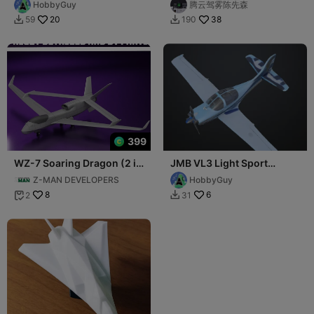
HobbyGuy
腾云驾雾陈先森
20
38
59
190


399
WZ-7 Soaring Dragon (2 in
JMB VL3 Light Sport
1) v1
Aircraft
Z-MAN DEVELOPERS
HobbyGuy
8
6
2
31

