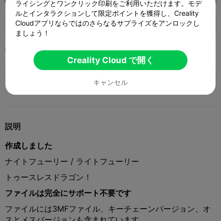
ライシングとワンクリック印刷をご利用いただけます。モデ
ルとインタラクションして限定ポイントを獲得し、Creality
Cloudアプリならではのさらなるサプライズをアンロックし
138
97
1


ましょう！
2024-11-11
2


Creality Cloud で開く
🚀 SPARKX i7 Series — Now Only $229
sale

(26% OFF) >> Shop Now
キャンセル
説明
作成しました
ナイトフューリー / ライトフューリー
トゥースレスドラゴン！
ファイルは完全にサポート不要です
ファイルには3MFファイル、キーチェーンバージョン、オ
スとメスバージョンも含まれています