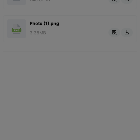
Photo (1).png
3.38MB

