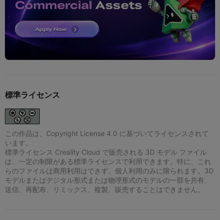
標準ライセンス
この作品は、Copyright License 4.0 に基づいてライセンスされて
います。
標準ライセンス Creality Cloud で販売される 3D モデル ファイル
は、一定の制限がある標準ライセンスで利用できます。特に、これ
らのファイルは商用利用はできず、個人利用のみに限られます。3D
モデルまたはデジタル形式または物理形式のモデルの一部を共有、
送信、再配布、リミックス、複製、販売することはできません。