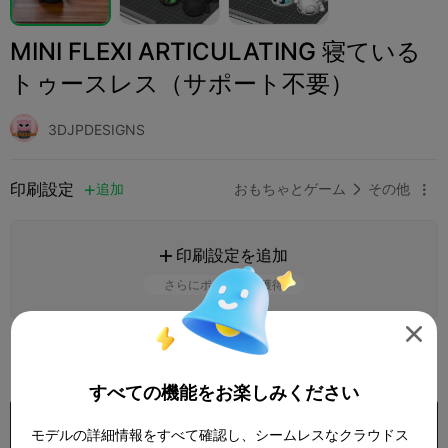
MINI FLEXI ARTICULATING 寝ている
トゥースレス（サポート不要）
3DJPDESIGNS
印刷設定
追加
おもちゃとゲーム
その他



印刷設定を追加

さらにポイントを獲得

450

すべての機能をお楽しみください
購入
モデルの詳細情報をすべて確認し、シームレスなクラウドス