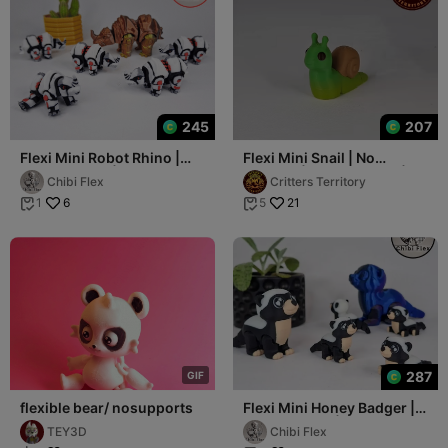
245
207
Flexi Mini Robot Rhino |
Flexi Mini Snail | No
Print In Place | No
support | Print in Place |
Chibi Flex
Critters Territory
Supports
Articulated
6
21
1
5


287
G
I
F
flexible bear/ nosupports
Flexi Mini Honey Badger |
Print In Place | No
TEY3D
Chibi Flex
Supports