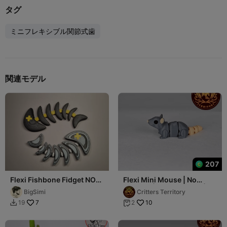
タグ
ミニフレキシブル関節式歯
関連モデル
207
Flexi Fishbone Fidget NO
Flexi Mini Mouse | No
CFS NO SUPPORTS
support | Print in Place |
BigSimi
Critters Territory
Articulated
7
10
19
2

