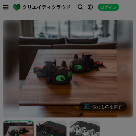

クリエイティクラウド
ログイン



似たものを探す