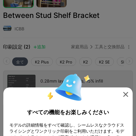
G
I
F
Between Stud Shelf Bracket
ICBB
印刷設定 (2)
追加
家庭用品
工具と交換部品



全て
K2 Plus
K2 Pro
K2
K2 SE
SPARKX 
0.28mm layer, 3 walls, 15% infill
3 プレート
著者
05h 09m
259.17g




すべての機能をお楽しみください
0.2mm layer, 2 walls, 15% infill
1 プレート
02h 40m
101.46g



モデルの詳細情報をすべて確認し、シームレスなクラウドス
ライシングとワンクリック印刷をご利用いただけます。モデ