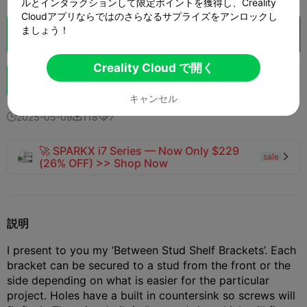
ルとインタラクションして限定ポイントを獲得し、Creality
Cloudアプリならではのさらなるサプライズをアンロックし
ましょう！
クラウドスライス
Creality Cloud で開く

Creality Cloud で開く
ブースト
132
102
3



キャンセル
2025-05-09
118
7



🚀 SPARKX i7 Series — Now Only $229
sale

(26% OFF) >> Shop Now
説明
I present to you my ‘Between Stud Shelf Brackets’. Each
bracket can be secured to a stud from the front or the
side depending on what is easier for the particular
project. Holes have a built in countersink so screws will