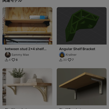
関連モデル
between stud 2x4 shelf
Angular Shelf Bracket
bracket (Not my design)
Sammy Mae
Krallner
8
7
4
30

