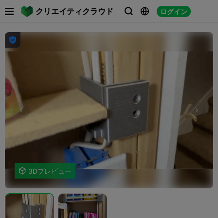

クリエイティクラウド
ログイン





3Dプレビュー