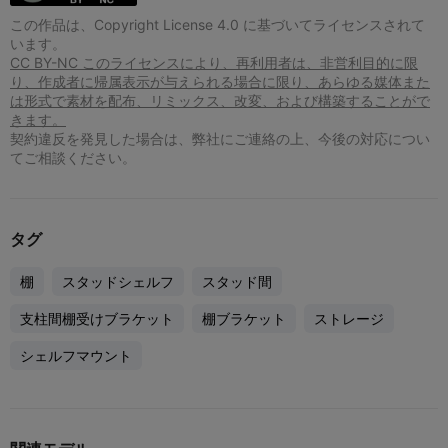
この作品は、Copyright License 4.0 に基づいてライセンスされて
います。
CC BY-NC このライセンスにより、再利用者は、非営利目的に限
り、作成者に帰属表示が与えられる場合に限り、あらゆる媒体また
は形式で素材を配布、リミックス、改変、および構築することがで
きます。
契約違反を発見した場合は、弊社にご連絡の上、今後の対応につい
てご相談ください。
タグ
棚
スタッドシェルフ
スタッド間
支柱間棚受けブラケット
棚ブラケット
ストレージ
シェルフマウント