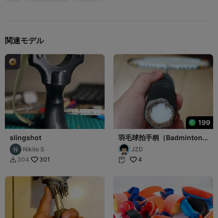
関連モデル
199
slingshot
羽毛球拍手柄（Badminton
racket handle）
Nikito S
JZD
301
4
304

