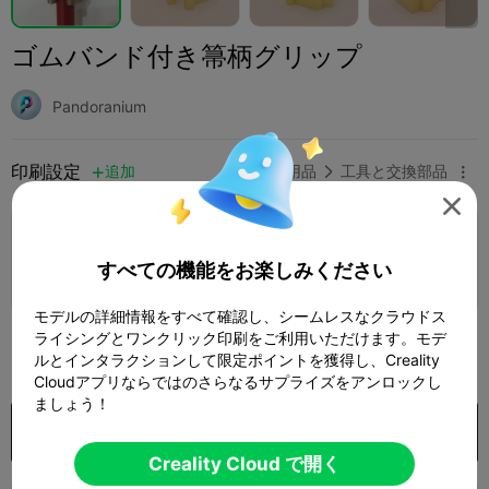
ゴムバンド付き箒柄グリップ
Pandoranium
印刷設定
追加
家庭用品
工具と交換部品




印刷設定を追加

すべての機能をお楽しみください
さらにポイントを獲得
モデルの詳細情報をすべて確認し、シームレスなクラウドス
ライシングとワンクリック印刷をご利用いただけます。モデ
300

ルとインタラクションして限定ポイントを獲得し、Creality
Cloudアプリならではのさらなるサプライズをアンロックし
ましょう！
購入
Creality Cloud で開く