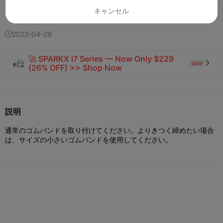
139
36
1


キャンセル
2022-04-29

🚀 SPARKX i7 Series — Now Only $229
sale

(26% OFF) >> Shop Now
説明
通常のゴムバンドを取り付けてください。よりきつく締めたい場合
は、サイズの小さいゴムバンドを使用してください。