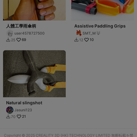
人體工學雨傘柄
Assistive Paddling Grips
user4578727500
SMT_M 🦊
69
10
25
12


Natural slingshot
Jasuni123
21
70

Copyright © 2025 CREALITY 3D (HK) TECHNOLOGY LIMITED 無断転載を禁