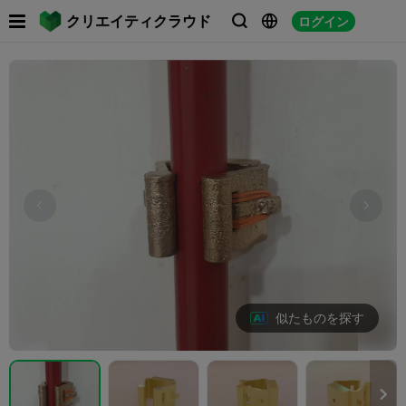

クリエイティクラウド
ログイン



似たものを探す
