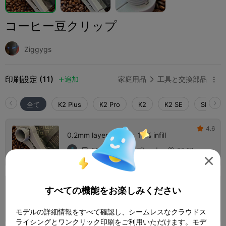
コーヒー豆クリップ
Ziggygs
印刷設定 (11)
追加
家庭用品
工具と交換部品



全て
K2 Plus
K2 Pro
K2
K2 SE
SPARKX 
4.6

0.2mm layer, 2 walls, 15% infill
1 プレート
01h 28m
39.66g




4.0

すべての機能をお楽しみください
0.16mm layer, 4 walls, 20% infill
1 プレート
02h 25m
52.93g



モデルの詳細情報をすべて確認し、シームレスなクラウドス
ライシングとワンクリック印刷をご利用いただけます。モデ