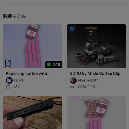
関連モデル

249
Paperclip coffee with
3D4U by Miele Coffee Clip
whipped cream -
TeoRk
Akerbeltz87
bookmark
5
1.4K
4.2K

