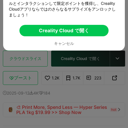
ルとインタラクションして限定ポイントを獲得し、Creality
2.0

Cloudアプリならではのさらなるサプライズをアンロックし
0.2mm layer, 2 walls, 15% infill
ましょう！
1 プレート
01h 28m
39.66g



Creality Cloud で開く
もっと見る

キャンセル
クラウドスライス
Creality Cloud で開く

ブースト
1.2K
1.7K
223



2025-09-12
4K
184



🎨 Print More, Spend Less — Hyper Series
hot

PLA 1kg $19.99 >> Shop Now