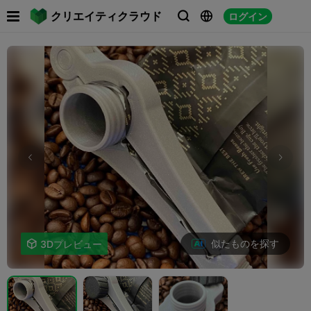

クリエイティクラウド
ログイン



似たものを探す

3Dプレビュー