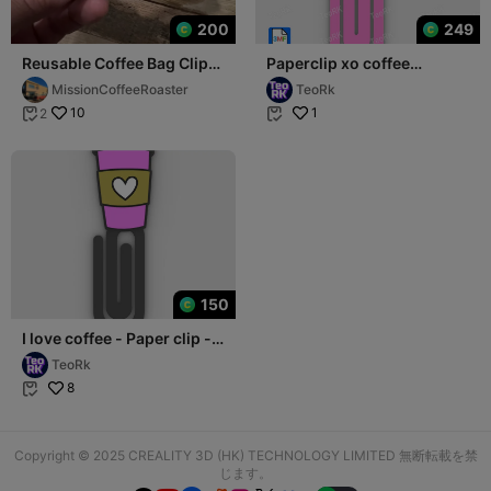
200
249
Reusable Coffee Bag Clip
Paperclip xo coffee
for 12 and 16 ounce bags
leopard - bookmark
MissionCoffeeRoaster
TeoRk
10
1
2


150
I love coffee - Paper clip -
bookmark - STL file
TeoRk
8

Copyright © 2025 CREALITY 3D (HK) TECHNOLOGY LIMITED 無断転載を禁
じます。