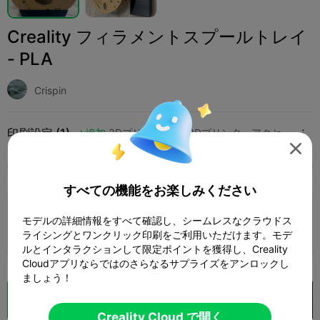
Creality フィラメントスプールトレイ
- PLA
Crispin
印刷設定 (1)
追加
3Dプリンター
3Dプリンターアクセサリー




全て
K2 Plus
K2 Pro
K2
K2 SE
SPARKX 
すべての機能をお楽しみください
0.2mm layer, 2 walls, 15% infill
モデルの詳細情報をすべて確認し、シームレスなクラウドス
1 プレート
01h 46m
99.69g



ライシングとワンクリック印刷をご利用いただけます。モデ
ルとインタラクションして限定ポイントを獲得し、Creality
Cloudアプリならではのさらなるサプライズをアンロックし
ましょう！
クラウドスライス
Creality Cloud で開く

Creality Cloud で開く