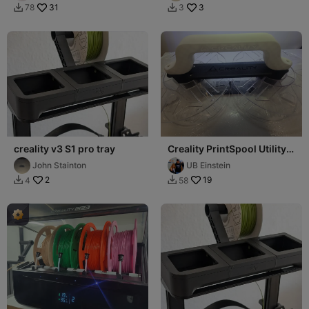
🧇🧇👍
31
3
78
3


creality v3 S1 pro tray
Creality PrintSpool Utility
Reel
John Stainton
UB Einstein
2
19
4
58

