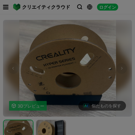

クリエイティクラウド
ログイン



似たものを探す

3Dプレビュー