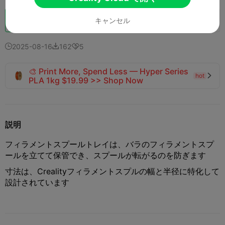
ブースト
122
140



キャンセル
2025-08-16
162
5



🎨 Print More, Spend Less — Hyper Series
hot

PLA 1kg $19.99 >> Shop Now
説明
フィラメントスプールトレイは、バラのフィラメントスプ
ールを立てて保管でき、スプールが転がるのを防ぎます
寸法は、Crealityフィラメントスプルの幅と半径に特化して
設計されています