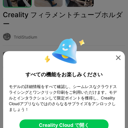
Creality フィラメントチューブホルダ
ー
TridiStudium
印刷設定 (2)
追加
3Dプリンター
3Dプリンター部品




全て
K2 Plus
K2 Pro
K2
K2 SE
SPARKX 
すべての機能をお楽しみください
4.5

0.2mm layer, 2 walls, 15% infill
モデルの詳細情報をすべて確認し、シームレスなクラウドス
ライシングとワンクリック印刷をご利用いただけます。モデ
1 プレート
08m 20s
2.07g



ルとインタラクションして限定ポイントを獲得し、Creality
Cloudアプリならではのさらなるサプライズをアンロックし
ましょう！
0.2mm layer, 2 walls, 15 infill
Creality Cloud で開く
1 プレート
19m 47s
8.12g


