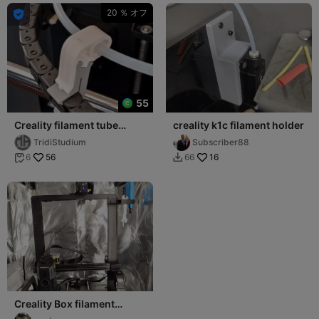
20 ％ オフ

55
Creality filament tube
creality k1c filament holder
holder 2 PLA-TPU HYBRİD
TridiStudium
Subscriber88
56
16
6
66


Creality Box filament
holder