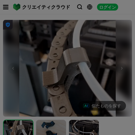

クリエイティクラウド
ログイン




似たものを探す