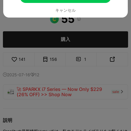
キャンセル
55

購入
141
156
1


2025-07-16
12


🚀 SPARKX i7 Series — Now Only $229
sale

(26% OFF) >> Shop Now
説明