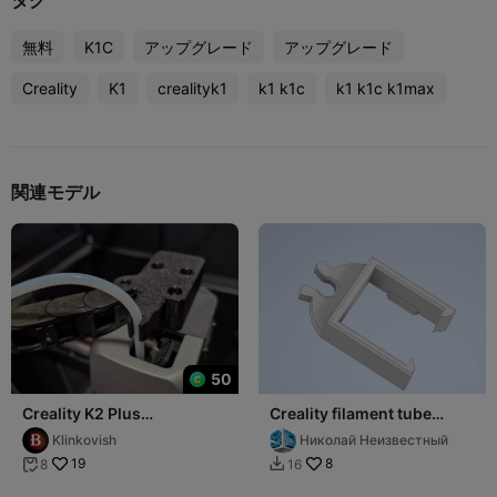
タグ
無料
K1C
アップグレード
アップグレード
Creality
K1
crealityk1
k1 k1c
k1 k1c k1max
関連モデル
50
Creality K2 Plus
Creality filament tube
держатель трубки подачи
holder
Klinkovish
Николай Неизвестный
филамента.
19
8
8
16

