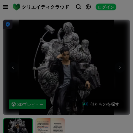

クリエイティクラウド
ログイン




似たものを探す

3Dプレビュー