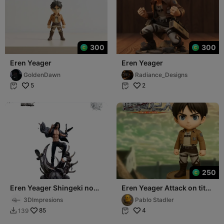
300
300
Eren Yeager
Eren Yeager
GoldenDawn
Radiance_Designs
5
2


250
Eren Yeager Shingeki no
Eren Yeager Attack on titan
Kyojin (Diseño Mejorado)
(Shigeki no kyojin) Chibi
3DImpresions
Pablo Stadler
85
4
139

