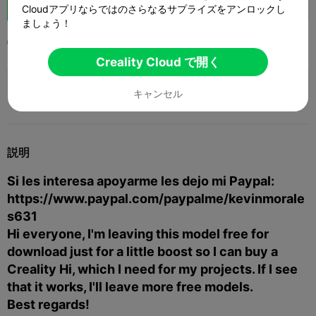
ブースト
140
150
6



Cloudアプリならではのさらなるサプライズをアンロックし
ましょう！
2025-07-01
370
9



Creality Cloud で開く
🚀 SPARKX i7 Series — Now Only $229
sale

(26% OFF) >> Shop Now
キャンセル
説明
Si les interesa apoyarme les dejo mi Paypal:
https://www.paypal.com/paypalme/kevinmorale
s631
Hi everyone, I'm leaving this model free for
download just for a little boost so I can buy a
Creality Hi, which I need for my projects. If I see
that it works, I'll leave more free models.
Best regards!