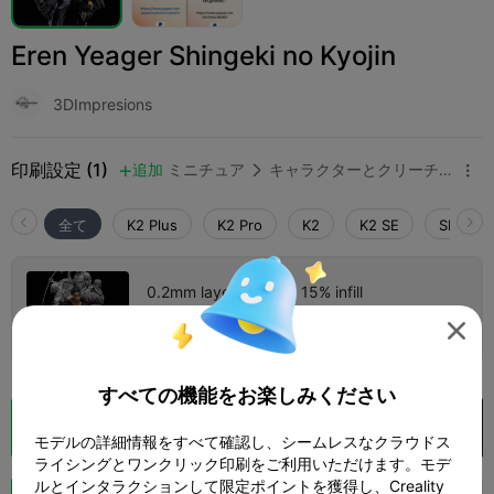
Eren Yeager Shingeki no Kyojin
3DImpresions
印刷設定 (1)
追加
ミニチュア
キャラクターとクリーチャー



全て
K2 Plus
K2 Pro
K2
K2 SE
SPARKX 
0.2mm layer, 2 walls, 15% infill
1 プレート
06h 12m
105.10g




すべての機能をお楽しみください
クラウドスライス
Creality Cloud で開く

モデルの詳細情報をすべて確認し、シームレスなクラウドス
ライシングとワンクリック印刷をご利用いただけます。モデ
ルとインタラクションして限定ポイントを獲得し、Creality