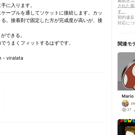
に手に入ります。
された素
す。
にケーブルを通してソケットに接続します。カッ
契約違反
きる。接着剤で固定した方が完成度が高いが、接
対応につ
とができる。
力でうまくフィットするはずです。
関連モ
- viralata
Mario
Light
ze

27