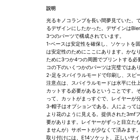
説明
光るキノコランプを長い間夢見ていた。
るデザインにしたかった。デザインはBlen
3つのパーツで構成されています。
1-ベースは安定性を確保し、ソケットを
は安定性のためにここにあります。かな
ために3つか4つの周囲でプリントする必
コの下のいくつかのパーツは完璧ではあ
2-足をスパイラルモードで印刷し、スピ
注意点は、スパイラルモードは水平に仕
カットする必要があるということです。
って、カットがまっすぐで、レイヤーが
3-帽子はオプションである。人によって
より花のように見える。提供された3mf
要があります。レイヤーがずっと目立た
ませんが）サポートが少なくて済みます
取り付けには、E14ソケット、正しいサ