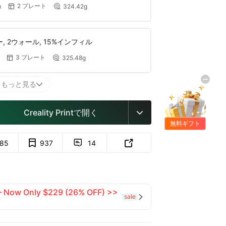
2 プレート
m
324.42g


ー, 2ウォール, 15%インフィル
3 プレート
325.48g


もっと見る

Creality Printで開く

無料ギフト
85
937
14


 — Now Only $229 (26% OFF) >>
sale
