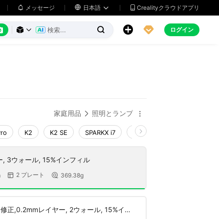
メッセージ

日本語
Crealityクラウドアプリ






ログイン



家庭用品
照明とランプ


Pro
K2
K2 SE
SPARKX i7
Creality Hi
Ender-3 V4
ー, 3ウォール, 15%インフィル
2 プレート
m
369.38g


修正,0.2mmレイヤー, 2ウォール, 15%イン