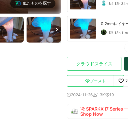
似たものを探す
12h 34

0.2mmレイヤ

13h 11m

クラウドスライス
ブースト
7

2024-11-26
1.3K
19



🚀 SPARKX i7 Series
Shop Now