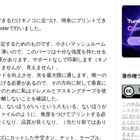
できるだけキノコに近づけ、簡単にプリントでき
derで行いました。
固定するためのものです。小さいマッシュルーム
り薄いので、このパーツは十分な強度を持たせる
要があります。サポートなしで印刷します（キノ
りませんが、見えません）。
ードを向上させ、光を最大限に通します。唯一の
著作権
上げる必要があるので、その方向に対して垂直に
そのために私はドレメルとマスキングテープを使
分離しないことを確認した。
この作品は、
は、ないほうがいいという人もいる。ないほうが
ンスされ
ファイルのように、角度をつけてプリントする必
CC B
なくなり、品質が良くなり、（当たり前ではあり
えられて
材を配布
。
きます。
イズにカットした中空ネジ、ナット、ケーブル、
素材をリ