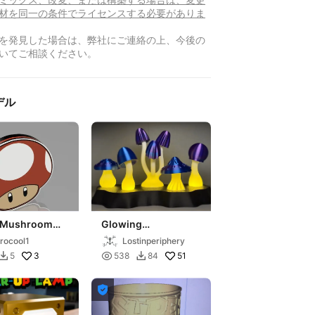
材を同一の条件でライセンスする必要がありま
を発見した場合は、弊社にご連絡の上、今後の
いてご相談ください。
デル
 Mushroom
Glowing
Mushrooms and
rocool1
Lostinperiphery
Illuminated TeaLight
3

51
5
538
84


Base
