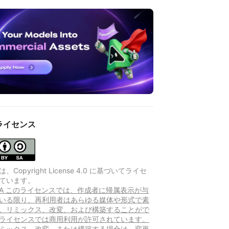
ライセンス
Copyright License 4.0 に基づいてライセ
ています。
Y-SA このライセンスでは、作成者に帰属表示が与
いる限り、再利用者はあらゆる媒体や形式で素
、リミックス、改変、および構築することがで
ライセンスでは商用利用が許可されています。
ミックス、改変、または構築する場合は、変更