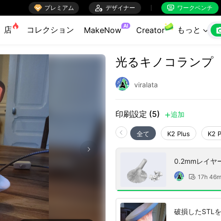

プレミアム

デザイナー
ワークベンチ


AI
店
コレクション
もっと
MakeNow
Creator

光るキノコランプ
viralata
印刷設定 (5)
追加

全て
K2 Plus
K2 
0.2mmレイヤ
17h 46

破損したSTLを
フィル