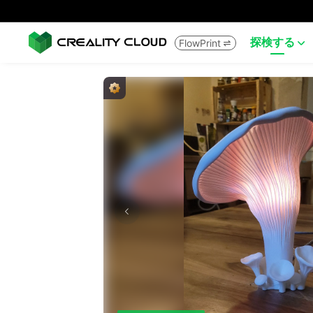
探検する
FlowPrint

