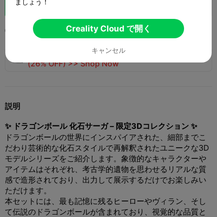
ましょう！
ブースト
131
114
1



Creality Cloud で開く
2025-08-23
91


キャンセル
🚀 SPARKX i7 Series — Now Only $229
sale

(26% OFF) >> Shop Now
説明
✨ ドラゴンボール 化石サーガ – 限定3Dコレクション ✨
ドラゴンボールの世界にインスパイアされた、細部までこ
だわり芸術的な化石スタイルで再解釈されたユニークな3D
モデルシリーズをご紹介します。象徴的なキャラクターや
アイテムはそれぞれ、考古学的遺物を思わせるリアルな質
感で造形されており、出力して展示するだけでお楽しみい
ただけます。
本セットには、最も記憶に残るヒーローやヴィラン、そし
て伝説のドラゴンボールが含まれており、視覚的な品質と