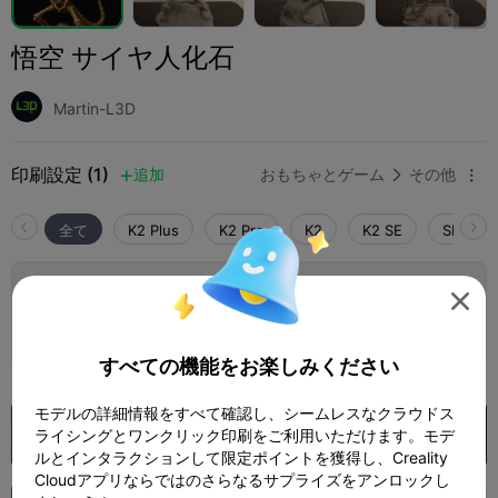
悟空 サイヤ人化石
Martin-L3D
印刷設定 (1)
追加
おもちゃとゲーム
その他



全て
K2 Plus
K2 Pro
K2
K2 SE
SPARKX 
0.2mm layer, 3 walls, 5% infill

1 プレート
著者
04h 38m
45.18g



すべての機能をお楽しみください
モデルの詳細情報をすべて確認し、シームレスなクラウドス
Creality Cloud で開く
ライシングとワンクリック印刷をご利用いただけます。モデ

ルとインタラクションして限定ポイントを獲得し、Creality
Cloudアプリならではのさらなるサプライズをアンロックし