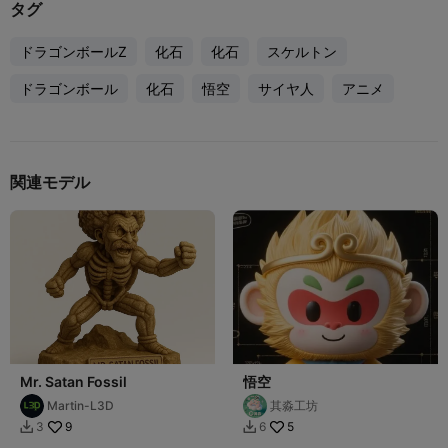
タグ
ドラゴンボールZ
化石
化石
スケルトン
ドラゴンボール
化石
悟空
サイヤ人
アニメ
関連モデル
Mr. Satan Fossil
悟空
Martin-L3D
其淼工坊
9
5
3
6

