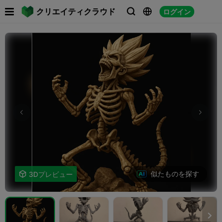

クリエイティクラウド
ログイン



似たものを探す

3Dプレビュー
