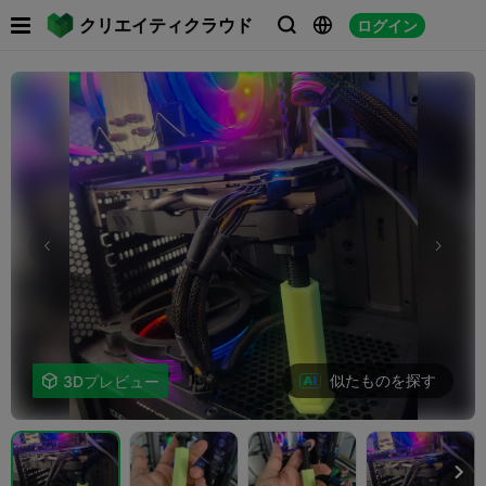

クリエイティクラウド
ログイン



似たものを探す

3Dプレビュー
