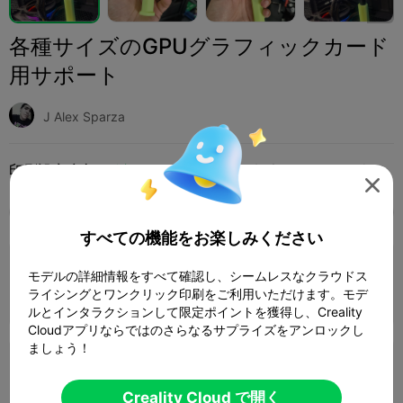
各種サイズのGPUグラフィックカード
用サポート
J Alex Sparza
印刷設定 (2)
追加
趣味とDIY
その他




全て
K2 Plus
K2 Pro
K2
K2 SE
SPARKX 
すべての機能をお楽しみください
0.2mm layer, 3 walls, 15% infill
モデルの詳細情報をすべて確認し、シームレスなクラウドス
ライシングとワンクリック印刷をご利用いただけます。モデ
1 プレート
著者
02h 39m
43.20g



ルとインタラクションして限定ポイントを獲得し、Creality
Cloudアプリならではのさらなるサプライズをアンロックし
ましょう！
0.2mm layer, 2 walls, 15% infill
1 プレート
01h 37m
30.93g
Creality Cloud で開く


