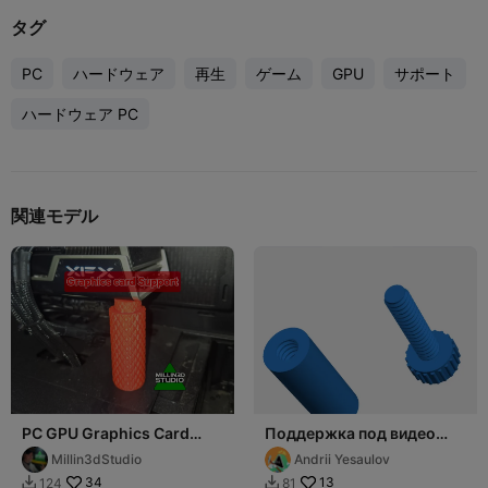
タグ
PC
ハードウェア
再生
ゲーム
GPU
サポート
ハードウェア PC
関連モデル
PC GPU Graphics Card
Поддержка под видео
Support
карту
Millin3dStudio
Andrii Yesaulov
34
13
124
81

