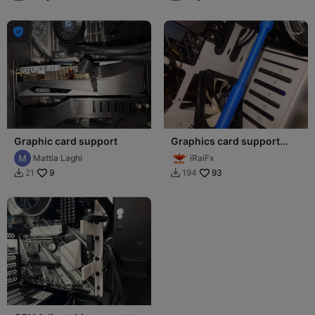

Graphic card support
Graphics card support
(Adjustable)
Mattia Laghi
iRaiFx
9
93
21
194

