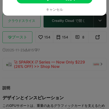
キャンセル
クラウドスライス
Creality Cloud で開く

ブースト
154
154
8



2025-11-23
815
7



🚀 SPARKX i7 Series — Now Only $229
sale

(26% OFF) >> Shop Now
説明
デザインとインスピレーション
このGPUサポートは、重量のあるグラフィックカードを支えるため