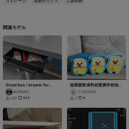
ストレージ
収納ボックス
工具収納
関連モデル
Great box / drawer for
抽屉极致省料创意摆件收纳盒
more space and
分色分件版，长168mm×宽
BURNSKI
小鸡造物3D
organization 150x190mm
131mm×高210mm
243
4
320
3

