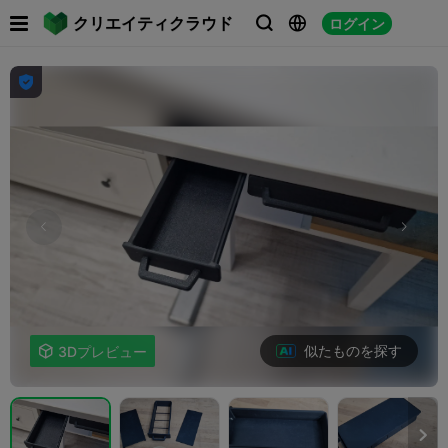

クリエイティクラウド
ログイン




似たものを探す

3Dプレビュー
