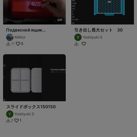
G
I
F
Подвесной ящик
引き出し長大セット 30
200х200х50 / Заказ
ANKor
Yoshiyuki S
других размеров
5
11


бесплатно
スライドボックス150150
Yoshiyuki S
1
2
