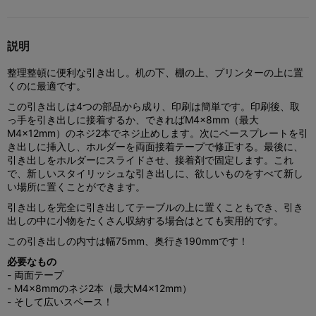
説明
整理整頓に便利な引き出し。机の下、棚の上、プリンターの上に置
くのに最適です。
この引き出しは4つの部品から成り、印刷は簡単です。印刷後、取
っ手を引き出しに接着するか、できればM4x8mm（最大
M4x12mm）のネジ2本でネジ止めします。次にベースプレートを引
き出しに挿入し、ホルダーを両面接着テープで修正する。最後に、
引き出しをホルダーにスライドさせ、接着剤で固定します。これ
で、新しいスタイリッシュな引き出しに、欲しいものをすべて新し
い場所に置くことができます。
引き出しを完全に引き出してテーブルの上に置くこともでき、引き
出しの中に小物をたくさん収納する場合はとても実用的です。
この引き出しの内寸は幅75mm、奥行き190mmです！
必要なもの
- 両面テープ
- M4x8mmのネジ2本（最大M4x12mm）
- そして広いスペース！