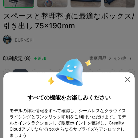
スペースと整理整頓に最適なボックス/
引き出し 75x190mm
BURNSKI
印刷設定 (8)
追加
家庭用品
その他



全て
K2 Plus
K2 Pro
K2
K2 SE
SPARKX 

0.2mmレイヤー、3ウォール、15%インフィ
ル
すべての機能をお楽しみください
7 プレート
著者
07h 53m


304.27g

モデルの詳細情報をすべて確認し、シームレスなクラウドス
ライシングとワンクリック印刷をご利用いただけます。モデ
ルとインタラクションして限定ポイントを獲得し、Creality
0.2mmレイヤー、3ウォール、15%インフィ
Cloudアプリならではのさらなるサプライズをアンロックし
ル
5 プレート
著者
07h 03m


ましょう！