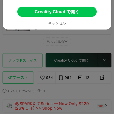
308.75g

Creality Cloud で開く
0.2mmレイヤー、2ウォール、15%インフィ
ル
キャンセル
5 プレート
著者
06h 26m


277.40g

もっと見る

クラウドスライス
Creality Cloud で開く

ブースト
984
964
12



2024-01-25
1.3K
13



🚀 SPARKX i7 Series — Now Only $229
sale

(26% OFF) >> Shop Now