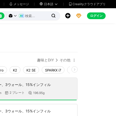
メッセージ

日本語
Crealityクラウドアプリ






ログイン



趣味とDIY
その他


Pro
K2
K2 SE
SPARKX i7
Creality Hi
Ender-3 V4
ヤー、3ウォール、15%インフィル
2 プレート
m
196.95g


ヤー、3ウォール、15%インフィル