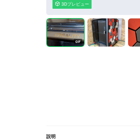

3Dプレビュー
G
I
F
説明