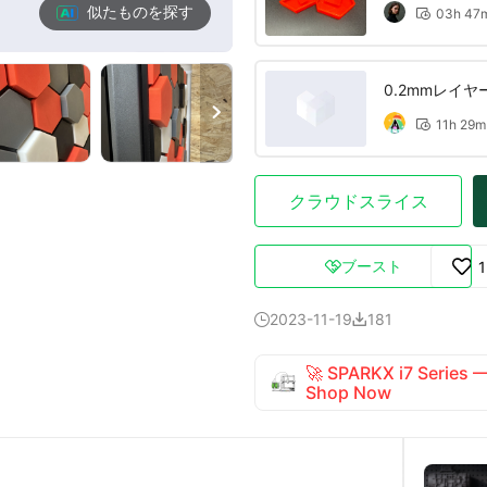
似たものを探す
03h 47

0.2mmレイ

11h 29m

クラウドスライス
ブースト

2023-11-19
181


🚀 SPARKX i7 Series
Shop Now