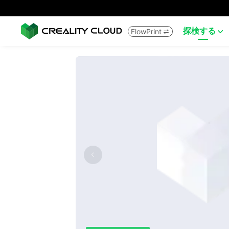
探検する
FlowPrint

