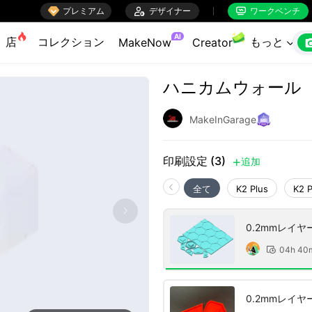

プレミアム

デザイナー
ワークベンチ


AI
店
コレクション
もっと
MakeNow
Creator

ハニカムウォール
MakeInGarage
印刷設定 (3)
追加

全て
K2 Plus
K2 
0.2mmレイ
04h 40

0.2mmレイ