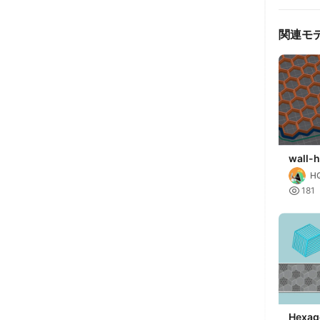
関連モ
wall-
part
H

181
Hexag