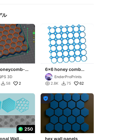
デル
honeycomb-
6x6 honey comb
wall
QPS 3D
EnderProPrints
2

62
58
2.8K
75



250
onal Wall
hex wall panels