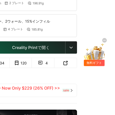
2 プレート
m
196.91g


ヤー、2ウォール、15%インフィル
4 プレート
185.81g


Creality Printで開く

134
120
4


無料ギフト
 — Now Only $229 (26% OFF) >>
sale
