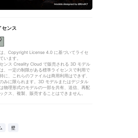
イセンス
Copyright License 4.0 に基づいてライセ
ています。
ンス Creality Cloud で販売される 3D モデル
は、一定の制限がある標準ライセンスで利用で
特に、これらのファイルは商用利用はできず、
のみに限られます。3D モデルまたはデジタル
は物理形式のモデルの一部を共有、送信、再配
ックス、複製、販売することはできません。
ム
壁