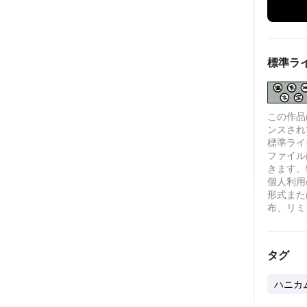
標準ラ
この作品は、
ンスされ
標準ライセ
ファイル
きます。
個人利用
形式また
布、リミ
タグ
ハニカ