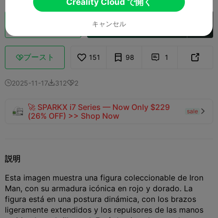
Creality Cloud で開く
キャンセル
クラウドスライス
Creality Cloud で開く

ブースト
151
98
1



2025-11-17
312
2



🚀 SPARKX i7 Series — Now Only $229
sale

(26% OFF) >> Shop Now
説明
Esta imagen muestra una figura coleccionable de Iron
Man, con su armadura icónica en rojo y dorado. La
figura está en una postura dinámica, con los brazos
ligeramente extendidos y los repulsores de las manos