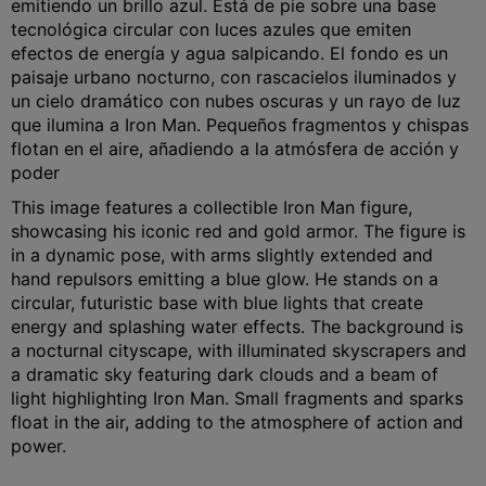
emitiendo un brillo azul. Está de pie sobre una base
tecnológica circular con luces azules que emiten
efectos de energía y agua salpicando. El fondo es un
paisaje urbano nocturno, con rascacielos iluminados y
un cielo dramático con nubes oscuras y un rayo de luz
que ilumina a Iron Man. Pequeños fragmentos y chispas
flotan en el aire, añadiendo a la atmósfera de acción y
poder
This image features a collectible Iron Man figure,
showcasing his iconic red and gold armor. The figure is
in a dynamic pose, with arms slightly extended and
hand repulsors emitting a blue glow. He stands on a
circular, futuristic base with blue lights that create
energy and splashing water effects. The background is
a nocturnal cityscape, with illuminated skyscrapers and
a dramatic sky featuring dark clouds and a beam of
light highlighting Iron Man. Small fragments and sparks
float in the air, adding to the atmosphere of action and
power.