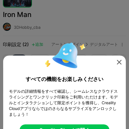
Iron Man
3DHobby_cba
印刷設定 (2)
追加
アートとデザイン
デジタルアート



全て
K2 Plus
K2 Pro
K2
K2 SE
SPARKX 

0.2mm layer, 2 walls, 15% infill
すべての機能をお楽しみください
1 プレート
著者
01h 21m
29.85g



モデルの詳細情報をすべて確認し、シームレスなクラウドス
ライシングとワンクリック印刷をご利用いただけます。モデ
ルとインタラクションして限定ポイントを獲得し、Creality
0.2mm layer, 2 walls, 15% infill
Cloudアプリならではのさらなるサプライズをアンロックし
ましょう！
1 プレート
02h 09m
30.17g


