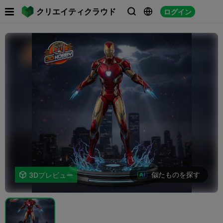

クリエイティクラウド
ログイン



似たものを探す

3Dプレビュー