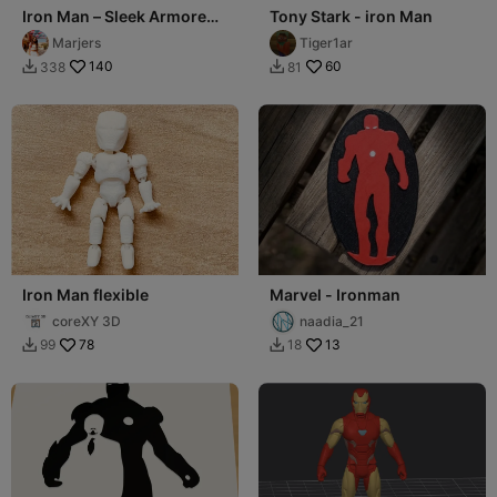
Iron Man – Sleek Armored
Tony Stark - iron Man
Avenger
Marjers
Tiger1ar
140
60
338
81


Iron Man flexible
Marvel - Ironman
coreXY 3D
naadia_21
78
13
99
18

