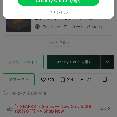
Creality Cloud で開く
キャンセル
0.2mmレイヤー、3ウォール、25%インフィ
ル ABS K1 Max
1 プレート
01h 23m
49.25g



もっと見る

クラウドスライス
Creality Cloud で開く

ブースト
879
914
22



2024-02-21
1.7K
49



🚀 SPARKX i7 Series — Now Only $229
sale

(26% OFF) >> Shop Now