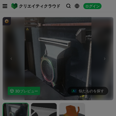

クリエイティクラウド
ログイン



似たものを探す

3Dプレビュー