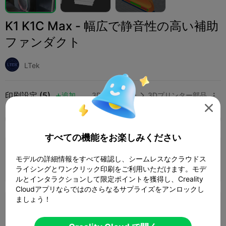
K1 K1C Max - 幅広で静音性の高い補助
ファンダクト
LTek
印刷設定 (5)
追加
3Dプリンター
3Dプリンター部品




全て
K2 Plus
K2 Pro
K2
K2 SE
SPARKX 
すべての機能をお楽しみください
4.0

0.2mmレイヤー、3ウォール、15%インフィ
モデルの詳細情報をすべて確認し、シームレスなクラウドス
ル
1 プレート
01h 56m
48.68g



ライシングとワンクリック印刷をご利用いただけます。モデ
ルとインタラクションして限定ポイントを獲得し、Creality
Cloudアプリならではのさらなるサプライズをアンロックし
ましょう！
PETG 0.16mmレイヤー、2ウォール、15%グ
リッド、オーガニックツリー。
1 プレート
02h 59m
46.22g


