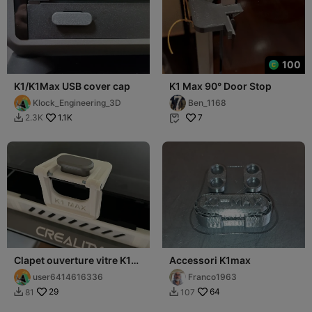
100
K1/K1Max USB cover cap
K1 Max 90° Door Stop
Klock_Engineering_3D
Ben_1168
1.1K
7
2.3K


Clapet ouverture vitre K1
Accessori K1max
Max
user6414616336
Franco1963
29
64
81
107

