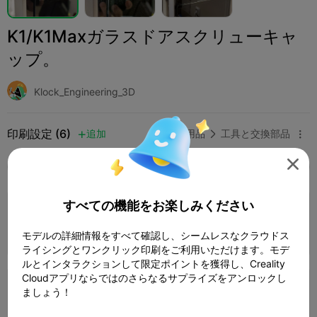
K1/K1Maxガラスドアスクリューキャ
ップ。
Klock_Engineering_3D
印刷設定 (6)
追加
家庭用品
工具と交換部品




全て
K2 Plus
K2 Pro
K2
K2 SE
SPARKX 
4.0

すべての機能をお楽しみください
0.2mmレイヤー、2ウォール、15%インフィ
ル
1 プレート
03m 0s
0.56g



モデルの詳細情報をすべて確認し、シームレスなクラウドス
ライシングとワンクリック印刷をご利用いただけます。モデ
ルとインタラクションして限定ポイントを獲得し、Creality
Cloudアプリならではのさらなるサプライズをアンロックし
0.2mmレイヤー、2ウォール、15%インフィ
ましょう！
ル
1 プレート
03m 27s
1.00g


