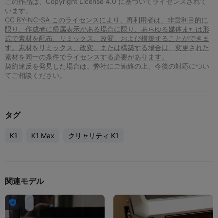
この作品は、Copyright License 4.0 に基づいてライセンスされて
います。
CC BY-NC-SA このライセンスにより、再利用者は、非営利目的に
限り、作成者に帰属表示がある場合に限り、あらゆる媒体または形
式で素材を配布、リミックス、改変、および構築することができま
す。素材をリミックス、改変、または構築する場合は、変更された
素材を同一の条件でライセンスする必要があります。
契約違反を発見した場合は、弊社にご連絡の上、今後の対応につい
てご相談ください。
タグ
K1
K1 Max
クリャリティ K1
関連モデル
