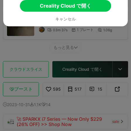
Creality Cloud で開く
キャンセル
0.2mmレイヤー、2ウォール、15%インフィ
ル
1 プレート
03m 37s
1.06g



もっと見る

クラウドスライス
Creality Cloud で開く

ブースト
595
517
15



2023-10-31
1.1K
14



🚀 SPARKX i7 Series — Now Only $229
sale

(26% OFF) >> Shop Now