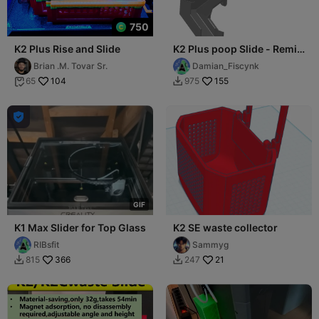
750
K2 Plus Rise and Slide
K2 Plus poop Slide - Remix
@Scratch 3DPrinting
Brian .M. Tovar Sr.
Damian_Fiscynk
104
155
65
975



G
I
F
K1 Max Slider for Top Glass
K2 SE waste collector
RIBsfit
Sammyg
366
21
815
247

