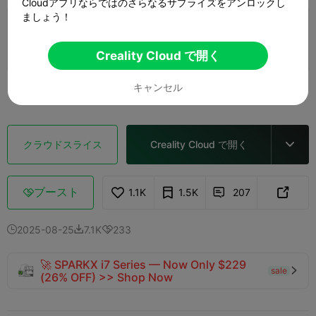
Cloudアプリならではのさらなるサプライズをアンロックし
ましょう！
0.20mmレイヤー、2ウォール、15%インフ
ィル
1 プレート
03h 15m
141.12g



Creality Cloud で開く
キャンセル
もっと見る

クラウドスライス
Creality Cloud で開く

ブースト
1.1K
1.5K
207



2025-08-25
7.1K
233



🚀 SPARKX i7 Series — Now Only $229
sale

(26% OFF) >> Shop Now