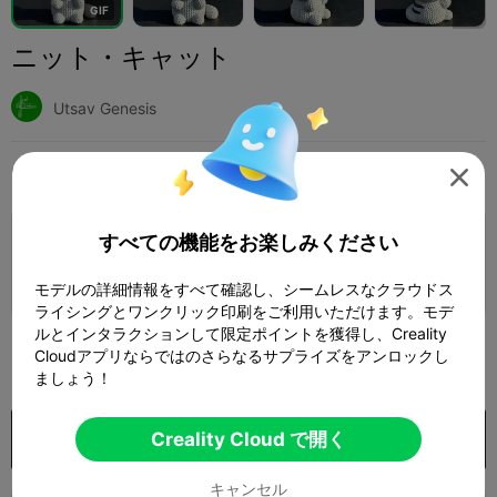
G
I
F
ニット・キャット
Utsav Genesis
印刷設定
追加
おもちゃとゲーム
ボードゲームとカードゲーム




すべての機能をお楽しみください
印刷設定を追加

さらにポイントを獲得
モデルの詳細情報をすべて確認し、シームレスなクラウドス
ライシングとワンクリック印刷をご利用いただけます。モデ
ルとインタラクションして限定ポイントを獲得し、Creality
299
Cloudアプリならではのさらなるサプライズをアンロックし

ましょう！
購入
Creality Cloud で開く
キャンセル