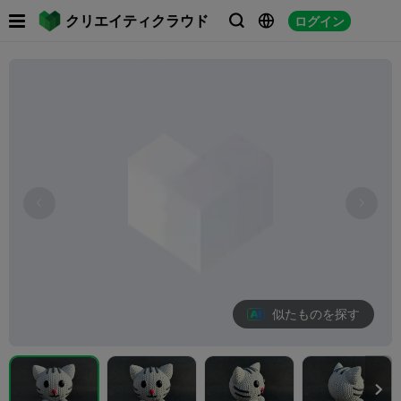

クリエイティクラウド
ログイン



似たものを探す
