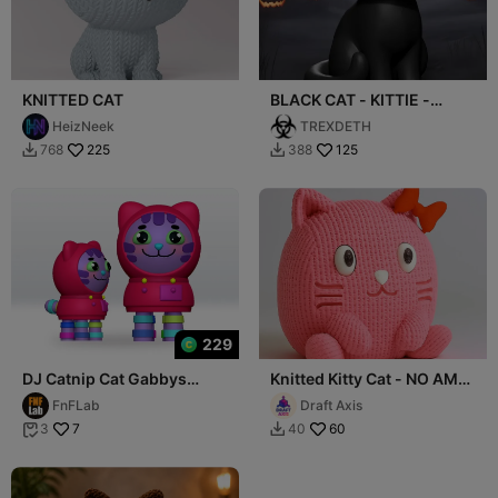
KNITTED CAT
BLACK CAT - KITTIE -
KATER - NEKO
HeizNeek
TREXDETH
225
125
768
388


229
DJ Catnip Cat Gabbys
Knitted Kitty Cat - NO AMS
Dollhouse STL 3D Model
- Cute Animals
FnFLab
Draft Axis
Fanart Character
7
60
3
40

