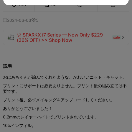
133
90


2024-06-03
5


🚀 SPARKX i7 Series — Now Only $229
sale

(26% OFF) >> Shop Now
説明
おばあちゃんが編んでくれたような、かわいいニット・キャット。
プリントにサポートは必要ありません。プリント後の組み立ては不
要です。
プリント後、必ずメイキングをアップロードしてください。
ありがとうございました！
0.2mmのレイヤーハイトでプリントされています。
10%インフィル。