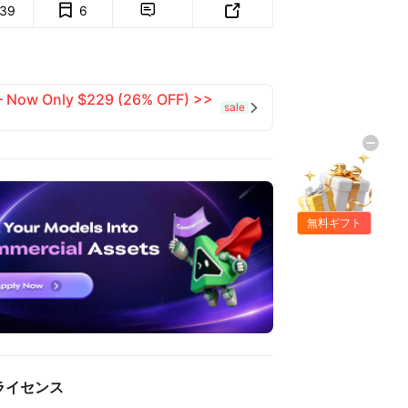
139
6


 — Now Only $229 (26% OFF) >>
sale

無料ギフト
ライセンス