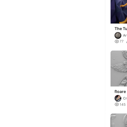
The Tu
Etern
Ar

77
floare
Cr

145