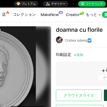

プレミアム

デザイナー
ワークベンチ


AI
店
コレクション
もっと
MakeNow
Creator

doamna cu florile
Cristea Iuliana
印刷設定
追加


さ
クラウドスライス