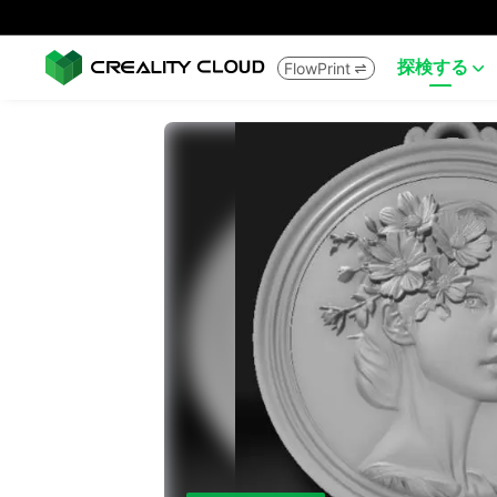
探検する
FlowPrint

