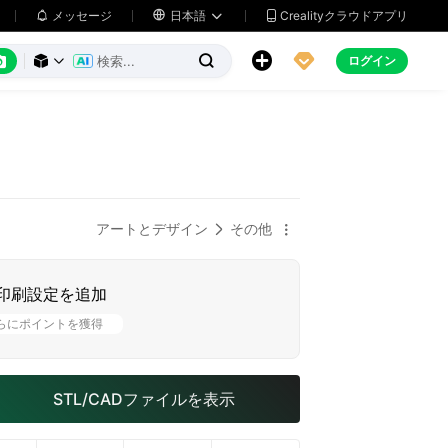
メッセージ

日本語
Crealityクラウドアプリ






ログイン



アートとデザイン
その他


印刷設定を追加
らにポイントを獲得
STL/CADファイルを表示