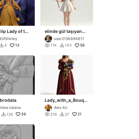
lip Lady of the
elinde gül taşıyan
al Garden
kadın
tOfShirley
user2156996811
13

59
4
1.1K
143


 brodata
Lady_with_a_Bouqu
et_of_Renaissance
istea Iuliana
Alex Kn
39

21
126
276
27

