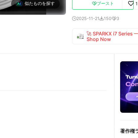
ブースト
似たものを探す

2025-11-21
150
3



🚀 SPARKX i7 Series
Shop Now
著作権