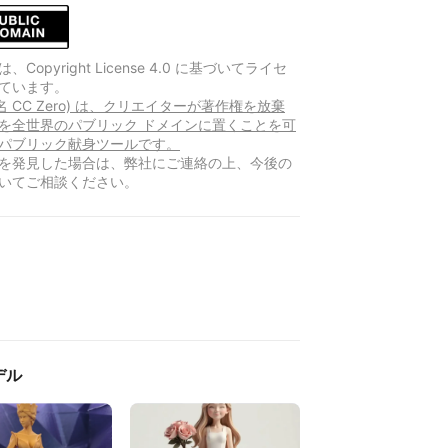
Copyright License 4.0 に基づいてライセ
ています。
別名 CC Zero) は、クリエイターが著作権を放棄
を全世界のパブリック ドメインに置くことを可
パブリック献身ツールです。
を発見した場合は、弊社にご連絡の上、今後の
いてご相談ください。
デル