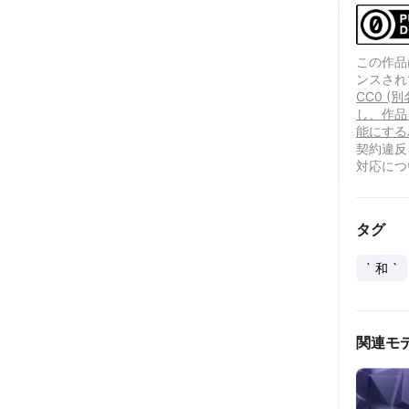
この作品は、
ンスされ
CC0 (
し、作品
能にする
契約違反
対応につ
タグ
` 和 `
関連モ