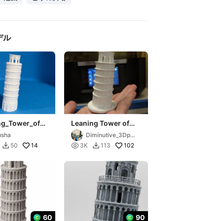
デル
ng_Tower_of_P
Leaning Tower of
Pisa-Italy (Title
usha
Diminutive_3Dpri
engraved on print)
nt..
14

102
50
3K
113


60
90