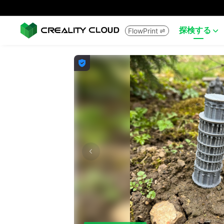
探検する
FlowPrint


