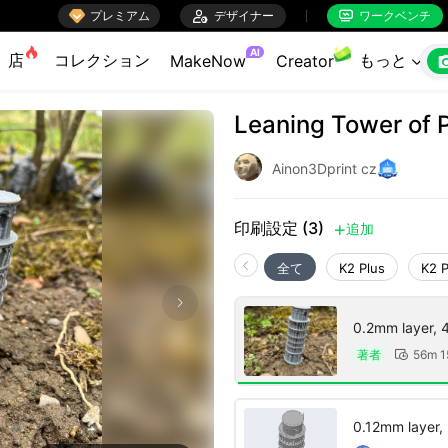

プレミアム

デザイナー
ワークベンチ


AI
店
コレクション
もっと
MakeNow
Creator

Leaning Tower of 
Ainon3Dprint cz
印刷設定 (3)
追加

全て
K2 Plus
K2 
0.2mm layer, 4 
著者
56m 1

0.12mm layer, 2