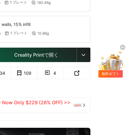
1 プレート
m
182.46g


walls, 15% infill
1 プレート
m
10.66g


Creality Printで開く

134
109
4


無料ギフト
 — Now Only $229 (26% OFF) >>
sale
