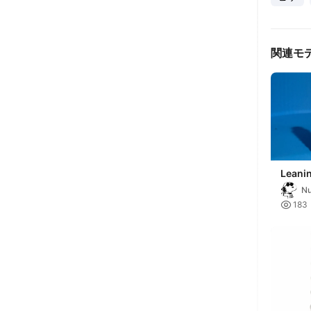
関連モ
Leani
isa
N

183