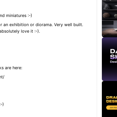
nd miniatures :-)
r an exhibition or diorama. Very well built.
bsolutely love it :-).
ks are here:
nt/
-)