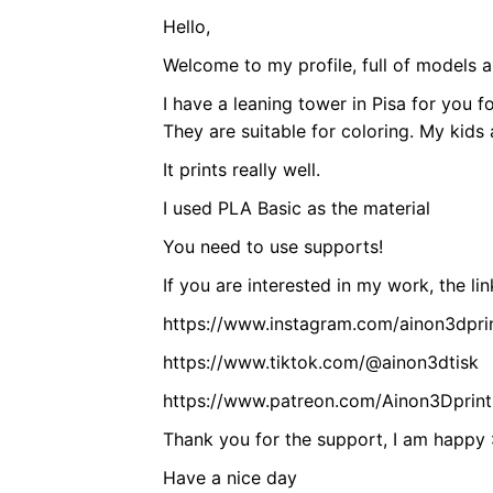
Hello,
Welcome to my profile, full of models a
I have a leaning tower in Pisa for you fo
They are suitable for coloring. My kids a
It prints really well.
I used PLA Basic as the material
You need to use supports!
If you are interested in my work, the lin
https://www.instagram.com/ainon3dpri
https://www.tiktok.com/@ainon3dtisk
https://www.patreon.com/Ainon3Dprint
Thank you for the support, I am happy :
Have a nice day