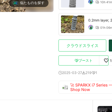
10h 41
似たものを探す

0.2mm layer, 2 
01h 06

クラウドスライス
ブースト

2025-03-27
219
1



🚀 SPARKX i7 Series
Shop Now