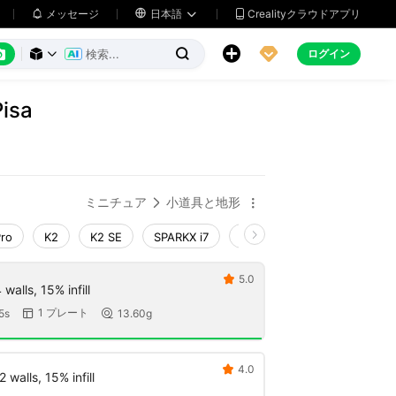
メッセージ

日本語
Crealityクラウドアプリ






ログイン



Pisa
ミニチュア
小道具と地形


Pro
K2
K2 SE
SPARKX i7
Creality Hi
Ender-3 V4
5.0

walls, 15% infill
1 プレート
5s
13.60g


4.0

 walls, 15% infill