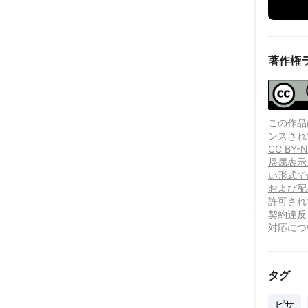
著作権
この作品は、
ンスされ
CC B
帰属表示
い形式で
および配
許可され
契約違反
対応につ
タグ
ピサ