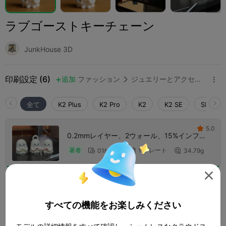
ラブゴーストキーチェーン
JunkHouse 3D
印刷設定 (6)
追加
ファッション
ジュエリーとアクセサリー



全て
K2 Plus
K2 Pro
K2
K2 SE
SPARKX 
5.0

0.2mmレイヤー、2ウォール、15%インフィ
ル
1 プレート
著者
01h 38m
34.79g




0.2mmレイヤー、2ウォール、15%インフィ
ル
すべての機能をお楽しみください
1 プレート
著者
01h 02m
28.95g


