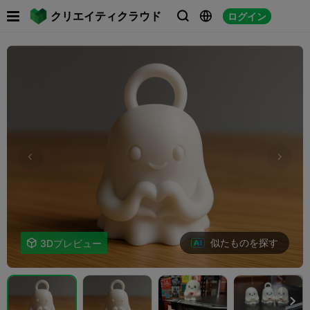

クリエイティクラウド
ログイン



似たものを探す

3Dプレビュー
