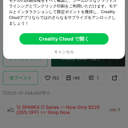
モデルの詳細情報をすべて確認し、シームレスなクラウドス
ライシングとワンクリック印刷をご利用いただけます。モデ
ルとインタラクションして限定ポイントを獲得し、Creality
0.2mmレイヤー、2ウォール、15%インフィ
ル
Cloudアプリならではのさらなるサプライズをアンロックし
1 プレート
著者
17m 54s
3.22g



ましょう！
もっと見る

Creality Cloud で開く
キャンセル
クラウドスライス
Creality Cloud で開く

ブースト
152
145
1



2025-10-24
369
11



🚀 SPARKX i7 Series — Now Only $229
sale

(26% OFF) >> Shop Now