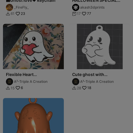
👻Ghost love❤️ keychain
HALLOWEEN SPECIAL
LITTLE GHOST LOVES YOU
_FireFly_
akash3dprints
SO MUCH
23
77
61
17


Flexible Heart
Cute ghost with
Ghost_Keychan
Heart_keychain
A³-Triple A Creation
A³-Triple A Creation
6
18
15
28

