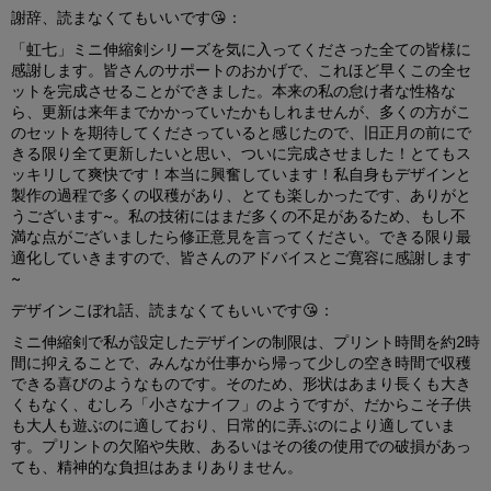
謝辞、読まなくてもいいです😘：
「虹七」ミニ伸縮剣シリーズを気に入ってくださった全ての皆様に
感謝します。皆さんのサポートのおかげで、これほど早くこの全セ
ットを完成させることができました。本来の私の怠け者な性格な
ら、更新は来年までかかっていたかもしれませんが、多くの方がこ
のセットを期待してくださっていると感じたので、旧正月の前にで
きる限り全て更新したいと思い、ついに完成させました！とてもス
ッキリして爽快です！本当に興奮しています！私自身もデザインと
製作の過程で多くの収穫があり、とても楽しかったです、ありがと
うございます~。私の技術にはまだ多くの不足があるため、もし不
満な点がございましたら修正意見を言ってください。できる限り最
適化していきますので、皆さんのアドバイスとご寛容に感謝します
~
デザインこぼれ話、読まなくてもいいです😘：
ミニ伸縮剣で私が設定したデザインの制限は、プリント時間を約2時
間に抑えることで、みんなが仕事から帰って少しの空き時間で収穫
できる喜びのようなものです。そのため、形状はあまり長くも大き
くもなく、むしろ「小さなナイフ」のようですが、だからこそ子供
も大人も遊ぶのに適しており、日常的に弄ぶのにより適していま
す。プリントの欠陥や失敗、あるいはその後の使用での破損があっ
ても、精神的な負担はあまりありません。