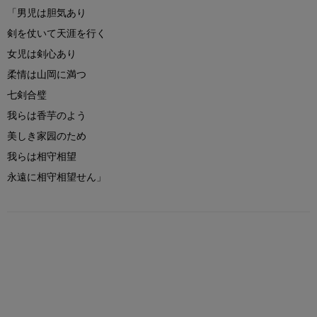
「男児は胆気あり
剣を仗いて天涯を行く
女児は剣心あり
柔情は山岡に満つ
七剣合璧
我らは香芋のよう
美しき家园のため
我らは相守相望
永遠に相守相望せん」