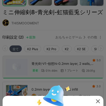
ミニ伸縮剣8-青光剣-虹猫藍兎シリーズ
THISMOOOMENT
印刷設定 (2)
追加
おもちゃとゲーム
その他



全て
K2 Plus
K2 Pro
K2
K2 SE
SPARKX 
5.0

青光剑-V1-创想hi-0.2mm layer, 2 walls,
15% infill
1 プレート
著者
01h 46m
29.91g



3.0

0.2mm layer, 2 walls, 15% infill
1 プレート
01h 47m
29.13g



