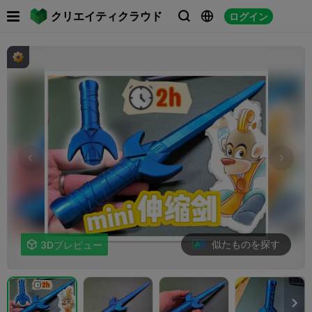

クリエイティクラウド
ログイン



似たものを探す

3Dプレビュー
