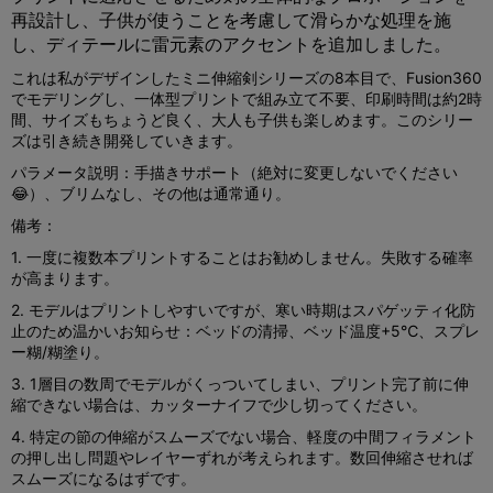
再設計し、子供が使うことを考慮して滑らかな処理を施
し、ディテールに雷元素のアクセントを追加しました。
これは私がデザインしたミニ伸縮剣シリーズの8本目で、Fusion360
でモデリングし、一体型プリントで組み立て不要、印刷時間は約2時
間、サイズもちょうど良く、大人も子供も楽しめます。このシリー
ズは引き続き開発していきます。
パラメータ説明：手描きサポート（絶対に変更しないでください
😂）、ブリムなし、その他は通常通り。
備考：
1. 一度に複数本プリントすることはお勧めしません。失敗する確率
が高まります。
2. モデルはプリントしやすいですが、寒い時期はスパゲッティ化防
止のため温かいお知らせ：ベッドの清掃、ベッド温度+5℃、スプレ
ー糊/糊塗り。
3. 1層目の数周でモデルがくっついてしまい、プリント完了前に伸
縮できない場合は、カッターナイフで少し切ってください。
4. 特定の節の伸縮がスムーズでない場合、軽度の中間フィラメント
の押し出し問題やレイヤーずれが考えられます。数回伸縮させれば
スムーズになるはずです。