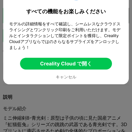
すべての機能をお楽しみください
クラウドスライス
Creality Cloud で開く

モデルの詳細情報をすべて確認し、シームレスなクラウドス
ライシングとワンクリック印刷をご利用いただけます。モデ
ブースト
ルとインタラクションして限定ポイントを獲得し、Creality
146
189
4



Cloudアプリならではのさらなるサプライズをアンロックし
ましょう！
2025-09-09
379
4



Creality Cloud で開く
🚀 SPARKX i7 Series — Now Only $229
sale

(26% OFF) >> Shop Now
キャンセル
説明
モデル紹介
ミニ伸縮剣8-青光剣：原型は子供の頃に見た国産アニメ
『虹猫藍兔』シリーズの跳跳の武器である青光剣です。3D
プリントに適応させるため剣の全体的なプロポーションを