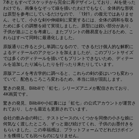
7本ともすべてスケッチから完全に再デザインしており、AIを使った
わけでも、画像をなぞって線を描いたわけでもなく、全体的な形状
は原型を参考にしているだけなので、「1対1」の復元ではありませ
ん。そして、小さな剣や伸縮剣に変更するには、全体の調和を取る
ために多くの調整を経て実現しました。原型には鋭い部分があり、
子供が遊ぶことを考慮し、またプリントの難易度を上げるため、こ
れらはすべて同時に最適化しました。
原版通りに作ると少し単調になるので、できるだけ個人的な解釈に
よるディテールのアクセントを加えましたが、このプリントサイズ
では多くのディテールを描いてもプリントできないため、ディテー
ルを追加したり減らしたりを行ったり来たりしています。
原版アニメを考古学的に調べると、これらの剣の姿はいつも変わっ
ていて、配色もころころ変わるため、本当に頭が混乱します。
驚きの発見、Bilibiliで「虹七」シリーズアニメが配信されており、
4K画質です。
驚きの発見、Bilibiliや小紅書には「虹七」の公式アカウントが運営さ
れており、しかも最近も更新されています。
会社の飲み会の時に、テストピースのいくつかを同僚の小さな娘に
何気なく渡したところ、ずっと遊び続けてくれ、子供のお墨付きを
もらいました。この幸福感は、プラットフォームでどれだけポイン
トを獲得しても比べものになりません。