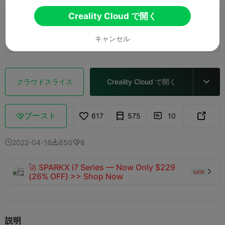
Creality Cloud で開く
0.2mmレイヤー、2ウォール、15%インフィ
ル
2 プレート
07h 38m
130.09g



キャンセル
クラウドスライス
Creality Cloud で開く

ブースト
617
575
10



2022-04-16
850
8



🚀 SPARKX i7 Series — Now Only $229
sale

(26% OFF) >> Shop Now
説明