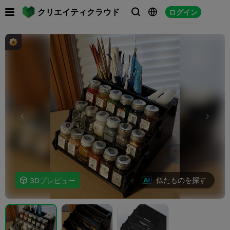

クリエイティクラウド
ログイン



似たものを探す

3Dプレビュー