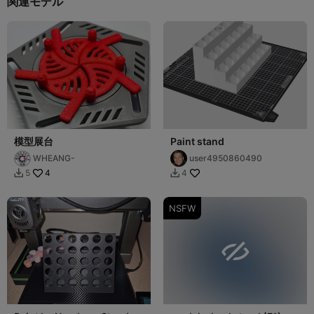
関連モデル
模型展台
Paint stand
WHEANG-
user4950860490
4
5
4


NSFW
