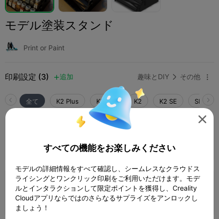
モデル塗装スタンド
Print or Paint
印刷設定 (3)
追加
趣味とDIY
その他



全て
K2 Plus
K2 Pro
K2
K2 SE
SPARKX 

4.0

0.2mmレイヤー、2ウォール、15%インフィ
ル
1 プレート
04h 19m
129.97g
すべての機能をお楽しみください



モデルの詳細情報をすべて確認し、シームレスなクラウドス
ライシングとワンクリック印刷をご利用いただけます。モデ
0.2mmレイヤー、2ウォール、15%インフィ
ルとインタラクションして限定ポイントを獲得し、Creality
ル
Cloudアプリならではのさらなるサプライズをアンロックし
3 プレート
03h 50m
150.69g



ましょう！