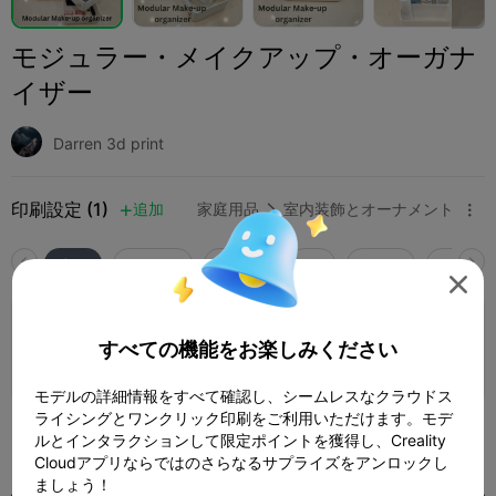
モジュラー・メイクアップ・オーガナ
イザー
Darren 3d print
印刷設定 (1)
追加
家庭用品
室内装飾とオーナメント



全て
K2 Plus
K2 Pro
K2
K2 SE
SPARKX 

デフォルトプリント設定
すべての機能をお楽しみください
9 プレート
著者
1d 06h
1428.84g



モデルの詳細情報をすべて確認し、シームレスなクラウドス
ライシングとワンクリック印刷をご利用いただけます。モデ
399
ルとインタラクションして限定ポイントを獲得し、Creality

Cloudアプリならではのさらなるサプライズをアンロックし
ましょう！