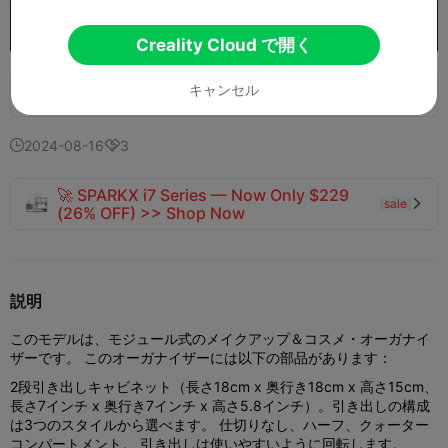
購入
Creality Cloud で開く
キャンセル
166
155
28


2024-08-16
3


🚀 SPARKX i7 Series — Now Only $229
sale

(26% OFF) >> Shop Now
説明
このモデルは、モジュール式のメイクアップ＆コスメ・オーガナイ
ザーです。 このオーガナイザーには以下の部品があります：
2段引き出しキャビネット（長さ18cm x 奥行き18cm x 高さ15cm、
長さ7インチ x 奥行き7インチ x 高さ5.8インチ）。引き出しの構成
は3つのスタイルから選べます。 仕切りなし、ハーフ、クォーター
コンパートメント。 引き出しは使いやすいように回転します。