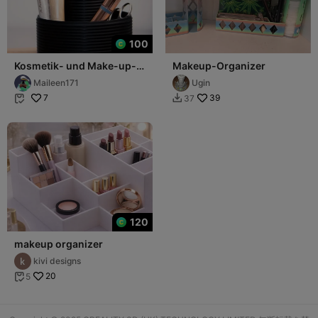
100
Kosmetik- und Make-up-
Makeup-Organizer
Organizer
Maileen171
Ugin
7
39
37


120
makeup organizer
kivi designs
20
5
