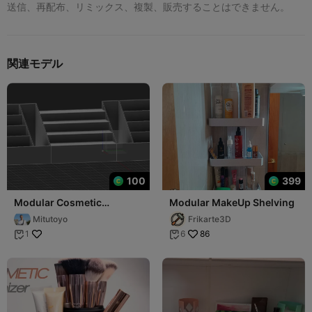
送信、再配布、リミックス、複製、販売することはできません。
関連モデル
100
399
Modular Cosmetic
Modular MakeUp Shelving
Organizer Set
Mitutoyo
Frikarte3D
86
1
6

