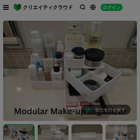

クリエイティクラウド
ログイン



似たものを探す
