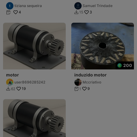
tiziana sequeira
Samuel Trindade
4
3
15


200
motor
induzido motor
user8696285242
Mccriativo
19
9
62
1

