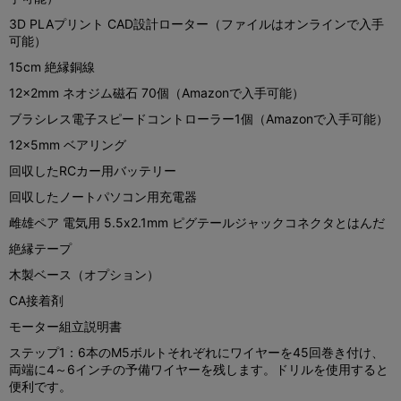
3D PLAプリント CAD設計ローター（ファイルはオンラインで入手
可能）
15cm 絶縁銅線
12x2mm ネオジム磁石 70個（Amazonで入手可能）
ブラシレス電子スピードコントローラー1個（Amazonで入手可能）
12x5mm ベアリング
回収したRCカー用バッテリー
回収したノートパソコン用充電器
雌雄ペア 電気用 5.5x2.1mm ピグテールジャックコネクタとはんだ
絶縁テープ
木製ベース（オプション）
CA接着剤
モーター組立説明書
ステップ1：6本のM5ボルトそれぞれにワイヤーを45回巻き付け、
両端に4～6インチの予備ワイヤーを残します。ドリルを使用すると
便利です。