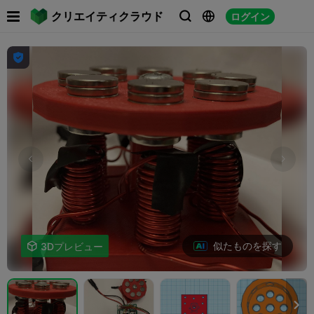

クリエイティクラウド
ログイン




似たものを探す

3Dプレビュー
