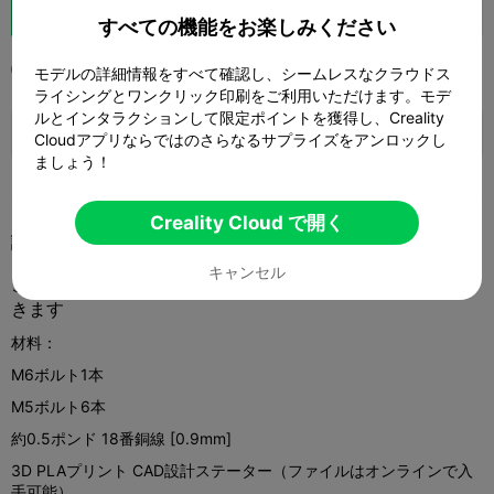
ブースト
138
87
6



すべての機能をお楽しみください
2024-11-27
105
1



モデルの詳細情報をすべて確認し、シームレスなクラウドス
ライシングとワンクリック印刷をご利用いただけます。モデ
ルとインタラクションして限定ポイントを獲得し、Creality
🚀 SPARKX i7 Series — Now Only $229
sale

Cloudアプリならではのさらなるサプライズをアンロックし
(26% OFF) >> Shop Now
ましょう！
Creality Cloud で開く
説明
キャンセル
この電動モーターはサポートを必要とせず、高速で印刷で
きます
材料：
M6ボルト1本
M5ボルト6本
約0.5ポンド 18番銅線 [0.9mm]
3D PLAプリント CAD設計ステーター（ファイルはオンラインで入
手可能）