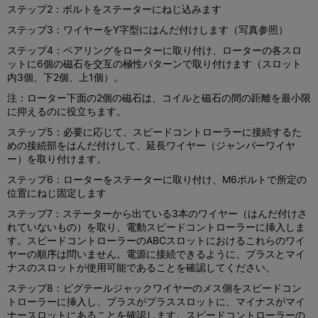
ステップ2：ボルトをステーターにねじ込みます
ステップ3：ワイヤーをY字型にはんだ付けします（写真参照）
ステップ4：ベアリングをローターに取り付け、ローターの各スロ
ットに6個の磁石を交互の極性パターンで取り付けます（スロット
内3個、下2個、上1個）。
注：ローター下面の2個の磁石は、コイルと磁石の間の距離を最小限
に抑えるのに役立ちます。
ステップ5：必要に応じて、スピードコントローラーに接続するた
めの接続部をはんだ付けして、延長ワイヤー（ジャンパーワイヤ
ー）を取り付けます。
ステップ6：ローターをステーターに取り付け、M6ボルトで所定の
位置にねじ固定します
ステップ7：ステーターから出ている3本のワイヤー（はんだ付けさ
れていないもの）を取り、電動スピードコントローラーに挿入しま
す。スピードコントローラーのABCスロットにおけるこれらのワイ
ヤーの順序は問いません。電源に接続できるように、プラスとマイ
ナスのスロットが使用可能であることを確認してください。
ステップ8：ピグテールジャックワイヤーのメス側をスピードコン
トローラーに挿入し、プラスがプラススロットに、マイナスがマイ
ナースロットにあることを確認します。スピードコントローラーの