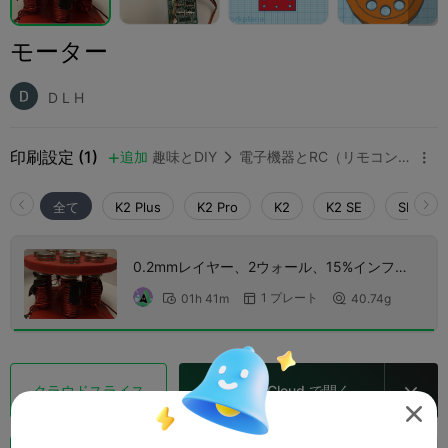
モーター
D L H
印刷設定 (1)
追加
趣味とDIY
電子機器とRC（リモコン）



全て
K2 Plus
K2 Pro
K2
K2 SE
SPARKX 
0.2mmレイヤー、2ウォール、15%インフィ
ル
1 プレート
01h 41m
40.74g



クラウドスライス
Creality Cloud で開く

