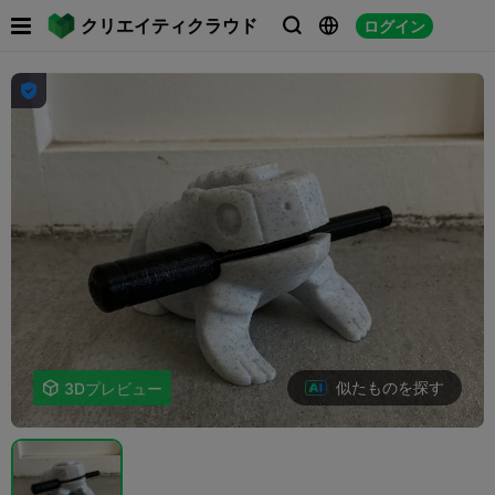

クリエイティクラウド
ログイン




似たものを探す

3Dプレビュー