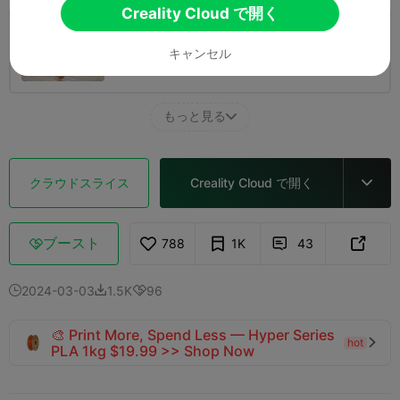
Creality Cloud で開く
0.2mm layer, 5 walls, 15% infill
キャンセル
1 プレート
04h 27m
53.11g



もっと見る

クラウドスライス
Creality Cloud で開く

ブースト
788
1K
43



2024-03-03
1.5K
96



🎨 Print More, Spend Less — Hyper Series
hot

PLA 1kg $19.99 >> Shop Now