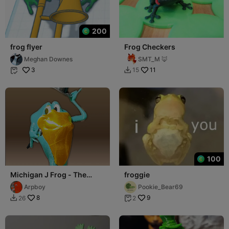
200
frog flyer
Frog Checkers
Meghan Downes
SMT_M 🦊
3
11
15


100
Michigan J Frog - The
froggie
Singing WB Frog
Arpboy
Pookie_Bear69
8
9
26
2

