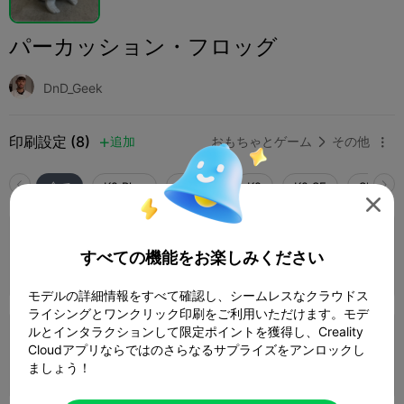
パーカッション・フロッグ
DnD_Geek
印刷設定 (8)
追加
おもちゃとゲーム
その他



全て
K2 Plus
K2 Pro
K2
K2 SE
SPARKX 

4.0

0.2mm layer, 3 walls, 15% infill
すべての機能をお楽しみください
1 プレート
47m 34s
12.59g



モデルの詳細情報をすべて確認し、シームレスなクラウドス
ライシングとワンクリック印刷をご利用いただけます。モデ
5.0

ルとインタラクションして限定ポイントを獲得し、Creality
0.2mm layer, 3 walls, 30% infill
Cloudアプリならではのさらなるサプライズをアンロックし
1 プレート
ましょう！
55m 57s
13.83g


