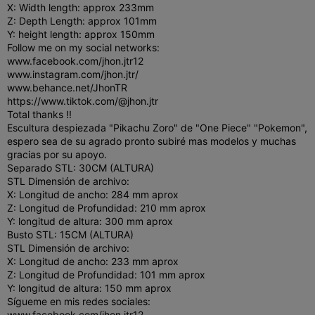
X: Width length: approx 233mm
Z: Depth Length: approx 101mm
Y: height length: approx 150mm
Follow me on my social networks:
www.facebook.com/jhon.jtr12
www.instagram.com/jhon.jtr/
www.behance.net/JhonTR
https://www.tiktok.com/@jhon.jtr
Total thanks !!
Escultura despiezada "Pikachu Zoro" de "One Piece" "Pokemon",
espero sea de su agrado pronto subiré mas modelos y muchas
gracias por su apoyo.
Separado STL: 30CM (ALTURA)
STL Dimensión de archivo:
X: Longitud de ancho: 284 mm aprox
Z: Longitud de Profundidad: 210 mm aprox
Y: longitud de altura: 300 mm aprox
Busto STL: 15CM (ALTURA)
STL Dimensión de archivo:
X: Longitud de ancho: 233 mm aprox
Z: Longitud de Profundidad: 101 mm aprox
Y: longitud de altura: 150 mm aprox
Sígueme en mis redes sociales:
www.facebook.com/jhon.jtr12