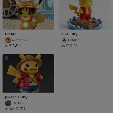
PIKACE
PikaLuffy
Andreervs
Dabush
55
12
61
22



pikachu luffy
TMG252
218
424
