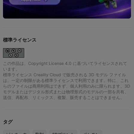
標準ライセンス
この作品は、Copyright License 4.0 に基づいてライセンスされて
います。
標準ライセンス Creality Cloud で販売される 3D モデル ファイル
は、一定の制限がある標準ライセンスで利用できます。特に、これ
らのファイルは商用利用はできず、個人利用のみに限られます。3D
モデルまたはデジタル形式または物理形式のモデルの一部を共有、
送信、再配布、リミックス、複製、販売することはできません。
タグ