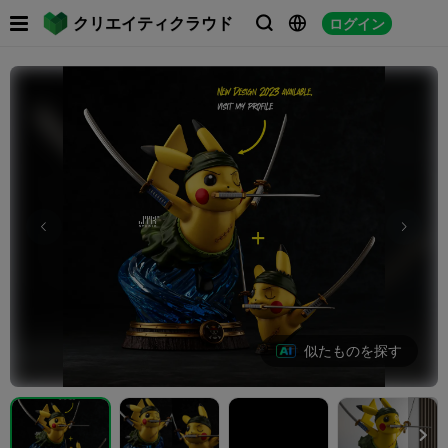

クリエイティクラウド
ログイン



似たものを探す
