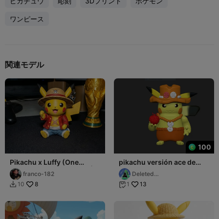
ピカチュウ
彫刻
3Dプリント
ポケモン
ワンピース
関連モデル
100
Pikachu x Luffy (One
pikachu versión ace de
Piece) Cosplay Figurine |
one piece
franco-182
Deleted
High-Detail A
Account6805178081
8
13
10
1

