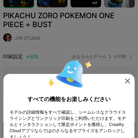
G
I
F
PIKACHU ZORO POKEMON ONE
PIECE + BUST
JTR STUDIO
印刷設定
追加
おもちゃとゲーム
その他



印刷設定を追加


さらにポイントを獲得
すべての機能をお楽しみください
1,199

モデルの詳細情報をすべて確認し、シームレスなクラウドス
ライシングとワンクリック印刷をご利用いただけます。モデ
ルとインタラクションして限定ポイントを獲得し、Creality
購入
Cloudアプリならではのさらなるサプライズをアンロックし
ましょう！