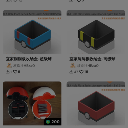
12
6
8
1


宜家洞洞板收纳盒-超级球
宜家洞洞板收纳盒-高级球
核造社HEzaO
核造社HEzaO
9
19
1
47


200