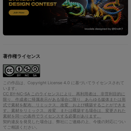
著作権ライセンス
この作品は、Copyright License 4.0 に基づいてライセンスされて
います。
CC BY-NC-SA このライセンスにより、再利用者は、非営利目的に
限り、作成者に帰属表示がある場合に限り、あらゆる媒体または形
式で素材を配布、リミックス、改変、および構築することができま
す。素材をリミックス、改変、または構築する場合は、変更された
素材を同一の条件でライセンスする必要があります。
契約違反を発見した場合は、弊社にご連絡の上、今後の対応につい
てご相談ください。