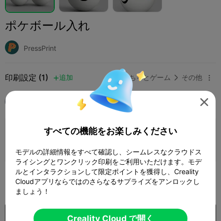
ポケボール入れ
PressPrint
印刷設定 (1)
追加
おもちゃとゲーム
その他



全て
Ender-3 V3 Plus

すべての機能をお楽しみください
0.2mm layer, 3 walls, 10 infill
2 プレート
04h 38m
133.62g



モデルの詳細情報をすべて確認し、シームレスなクラウドス
ライシングとワンクリック印刷をご利用いただけます。モデ
ルとインタラクションして限定ポイントを獲得し、Creality
100
Cloudアプリならではのさらなるサプライズをアンロックし

ましょう！
購入
Creality Cloud で開く