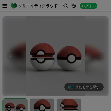

クリエイティクラウド
ログイン



似たものを探す