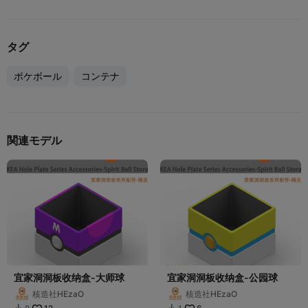
タグ
ポケボール
コンテナ
関連モデル
宜家洞洞板收纳盒-大师球
宜家洞洞板收纳盒-公园球
核造社HEzaO
核造社HEzaO