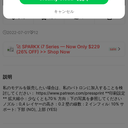
キャンセル
645
494
7


2022-07-01
12


🚀 SPARKX i7 Series — Now Only $229
sale

(26% OFF) >> Shop Now
説明
私のモデルを販売したい場合は、私のパトロンに加入することを検
討してください： https://www.patreon.com/pressprint **印刷設定
** 拡大縮小：少なくとも70％ 方向：下の写真を参照してください
ノズル：0,4 レイヤーの高さ：0.2 壁の線数：2 インフィル: 10% サ
ポート: 下部 (NO), 上部 (YES)