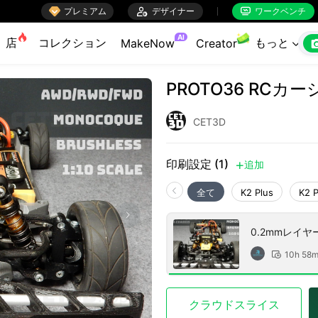

プレミアム

デザイナー
ワークベンチ


AI
店
コレクション
もっと
MakeNow
Creator

PROTO36 RCカ
CET3D
印刷設定 (1)
追加

全て
K2 Plus
K2 
0.2mmレイ
10h 58

クラウドスライス