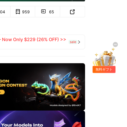
04
959
65


 — Now Only $229 (26% OFF) >>
sale

無料ギフト