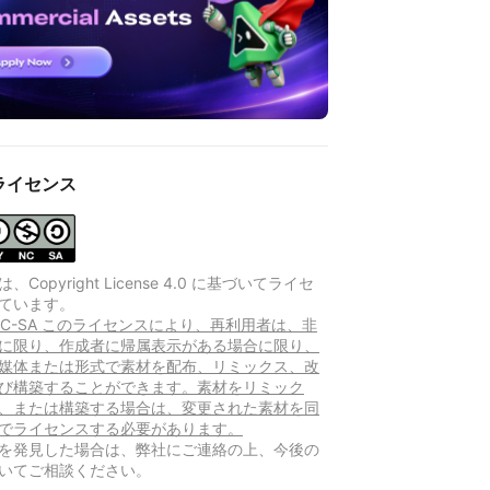
ライセンス
Copyright License 4.0 に基づいてライセ
ています。
-NC-SA このライセンスにより、再利用者は、非
に限り、作成者に帰属表示がある場合に限り、
媒体または形式で素材を配布、リミックス、改
び構築することができます。素材をリミック
、または構築する場合は、変更された素材を同
でライセンスする必要があります。
を発見した場合は、弊社にご連絡の上、今後の
いてご相談ください。