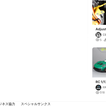
Adjust
PROTO
C
Chass

5
RC 1/1
GT3RS
F
Racin

518
ジネス協力
スペシャルサンクス