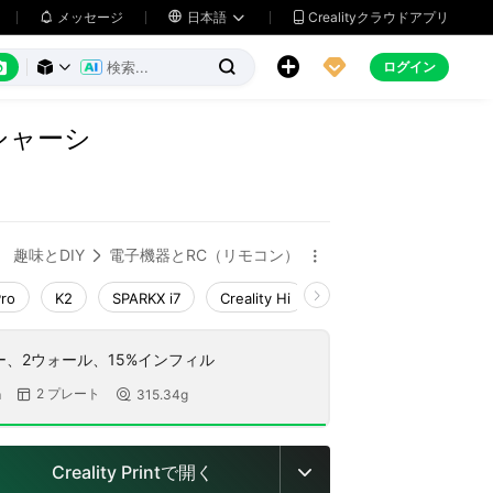
メッセージ

日本語
Crealityクラウドアプリ






ログイン



ーシャーシ
趣味とDIY
電子機器とRC（リモコン）


Pro
K2
SPARKX i7
Creality Hi
K1 Max 2025_CFS-C
ヤー、2ウォール、15%インフィル
2 プレート
m
315.34g


Creality Printで開く
