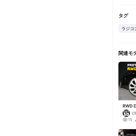
タグ
ラジコ
関連モ
RWD Dr
PROTO
C
Chass

15