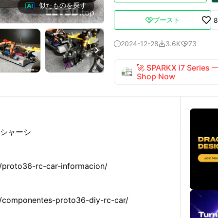
似たものを探す
ブースト
8

2024-12-28
3.6K
73




🚀 SPARKX i7 Series
Shop Now
カーシャーシ
/proto36-rc-car-informacion/
s/componentes-proto36-diy-rc-car/