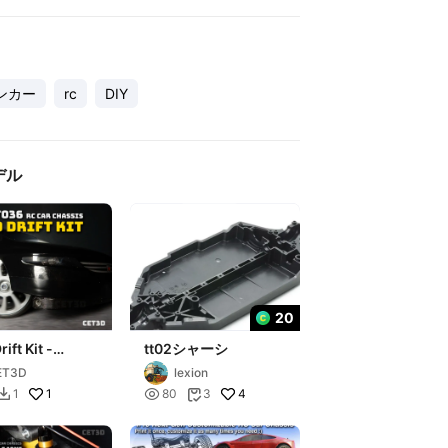
ンカー
rc
DIY
デル
20
ift Kit -
tt02シャーシ
36 RC Car
ET3D
lexion
is
1

4
1
80
3

