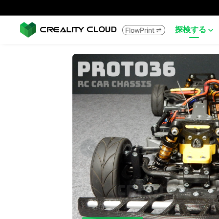
探検する
FlowPrint

