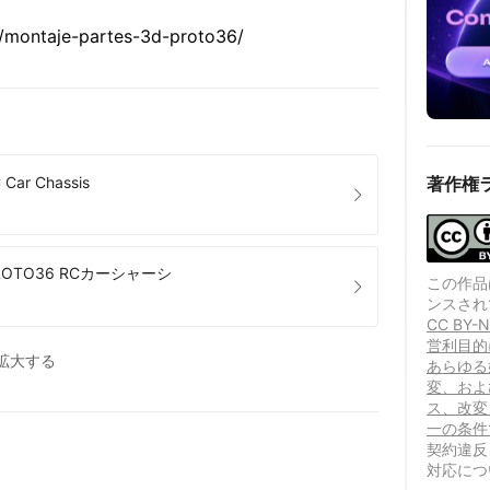
s/montaje-partes-3d-proto36/
 Car Chassis
著作権
OTO36 RCカーシャーシ
この作品は、
ンスされ
CC BY
営利目的
拡大する
あらゆる
変、およ
ス、改変
一の条件
契約違反
対応につ