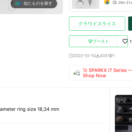
29m 31s
似たものを探す

クラウドスライス
ブースト

2022-10-10
405
1



🚀 SPARKX i7 Series
Shop Now
iameter ring size 18,34 mm