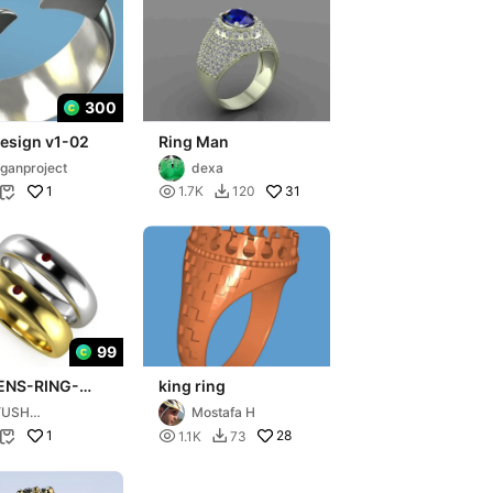
300
Design v1-02
Ring Man
ganproject
dexa
1

31
1.7K
120


99
ENS-RING-
king ring
YUSH
Mostafa H
REATION
1

28
1.1K
73

