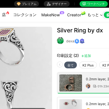

プレミアム

デザイナー
ワークベンチ


AI
店
コレクション
もっと
MakeNow
Creator

Silver Ring by dx
dexa
印刷設定 (2)
追加

全て
K2 Plus
K2 
0.2mm layer, 2 
01h 23

0.2mm layer, 2 