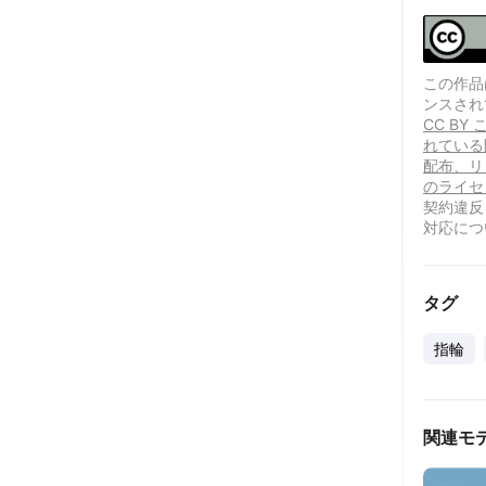
この作品は、
ンスされ
CC B
れている
配布、リ
のライセ
契約違反
対応につ
タグ
指輪
関連モ