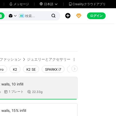
メッセージ

日本語
Crealityクラウドアプリ






ログイン



ファッション
ジュエリーとアクセサリー


Pro
K2
K2 SE
SPARKX i7
Creality Hi
Ender-3 V4
walls, 10 infill
1 プレート
m
22.33g


walls, 15% infill