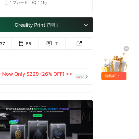
1 プレート
1.21g


Creality Printで開く

137
65
7


 — Now Only $229 (26% OFF) >>
無料ギフト
sale
