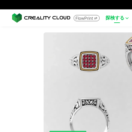
探検する
FlowPrint

