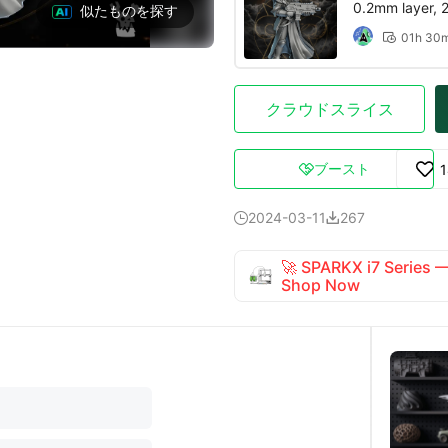
0.2mm layer, 2 
似たものを探す
01h 30

クラウドスライス
ブースト

2024-03-11
267


🚀 SPARKX i7 Series
Shop Now