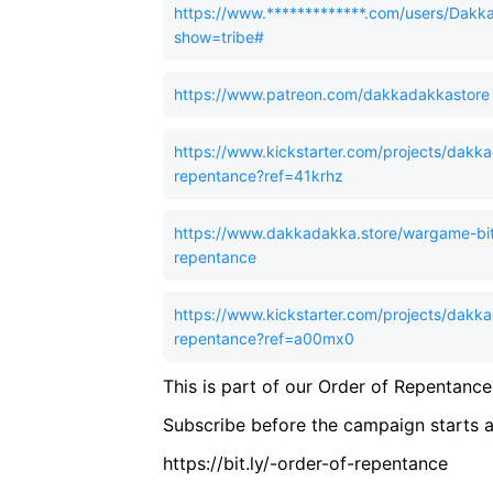
https://www.*************.com/users/Dakk
show=tribe#
https://www.patreon.com/dakkadakkastore
https://www.kickstarter.com/projects/dakka
repentance?ref=41krhz
https://www.dakkadakka.store/wargame-bits
repentance
https://www.kickstarter.com/projects/dakka
repentance?ref=a00mx0
This is part of our Order of Repentance
Subscribe before the campaign starts an
https://bit.ly/-order-of-repentance