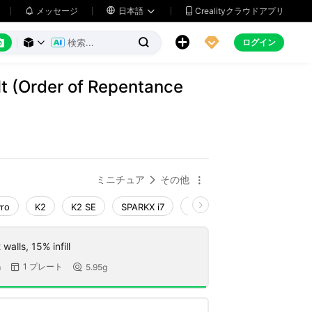
メッセージ

日本語
Crealityクラウドアプリ






ログイン



ilt (Order of Repentance
)
ミニチュア
その他


Pro
K2
K2 SE
SPARKX i7
Creality Hi
Ender-3 V4
walls, 15% infill
1 プレート
m
5.95g

