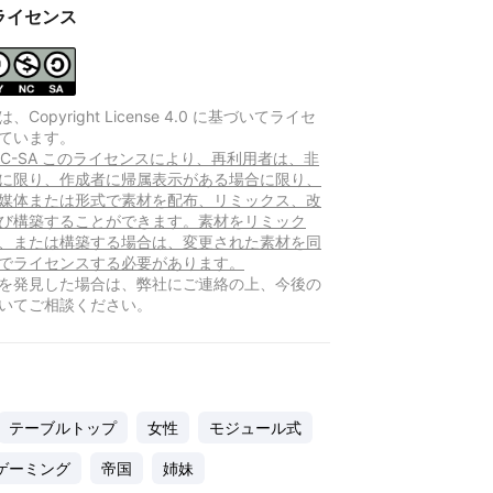
ライセンス
Copyright License 4.0 に基づいてライセ
ています。
-NC-SA このライセンスにより、再利用者は、非
に限り、作成者に帰属表示がある場合に限り、
媒体または形式で素材を配布、リミックス、改
び構築することができます。素材をリミック
、または構築する場合は、変更された素材を同
でライセンスする必要があります。
を発見した場合は、弊社にご連絡の上、今後の
いてご相談ください。
テーブルトップ
女性
モジュール式
ゲーミング
帝国
姉妹