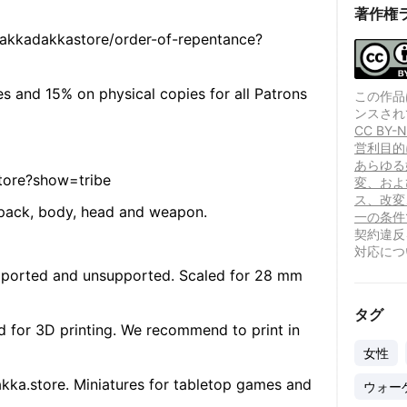
著作権
dakkadakkastore/order-of-repentance?
es and 15% on physical copies for all Patrons
この作品は、
ンスされ
CC BY
営利目的
あらゆる
tore?show=tribe
変、およ
ス、改変
kpack, body, head and weapon.
一の条件
契約違反
対応につ
supported and unsupported. Scaled for 28 mm
タグ
d for 3D printing. We recommend to print in
女性
ka.store. Miniatures for tabletop games and
ウォー