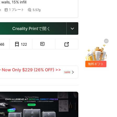
walls, 15% infill
1 プレート
m
5.57g


Creality Printで開く

146
122


無料ギフト
 — Now Only $229 (26% OFF) >>
sale
