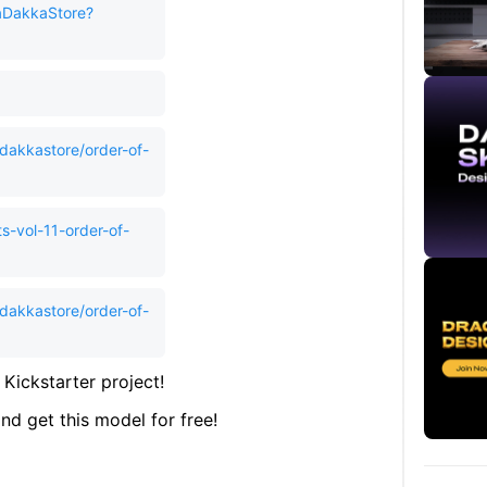
aDakkaStore?
dakkastore/order-of-
-vol-11-order-of-
dakkastore/order-of-
 Kickstarter project!
d get this model for free!