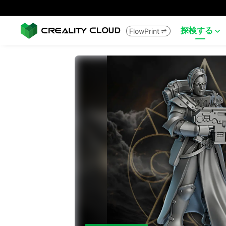
探検する
FlowPrint

