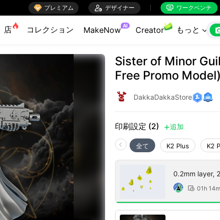

プレミアム

デザイナー
ワークベンチ


AI
店
コレクション
もっと
MakeNow
Creator

Sister of Minor Gu
Free Promo Model
DakkaDakkaStore
印刷設定 (2)
追加

全て
K2 Plus
K2 
0.2mm layer, 2 
01h 14
