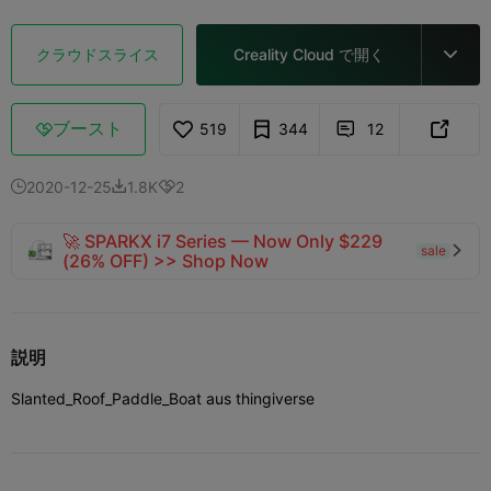
クラウドスライス
Creality Cloud で開く

ブースト
519
344
12



2020-12-25
1.8K
2



🚀 SPARKX i7 Series — Now Only $229
sale

(26% OFF) >> Shop Now
説明
Slanted_Roof_Paddle_Boat aus thingiverse