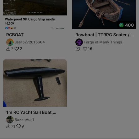
400
RCBOAT
Rowboat | TTRPG Scater /
Wargame Scenery
user5272015604
Forge of Many Things
2
16
7


1m RC Yacht Sail Boat,
shiplap joins and single
BazzaAus1
hatch
9
71
