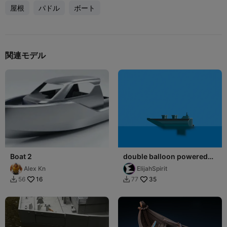
屋根
パドル
ボート
関連モデル
Boat 2
double balloon powered
boat (realistic) +flag pole
Alex Kn
ElijahSpirit
16
35
56
77

