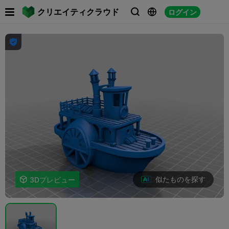

クリエイティクラウド
ログイン




似たものを探す

3Dプレビュー