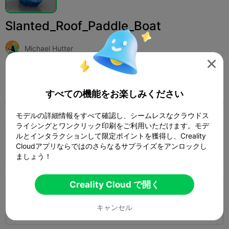
Slanted_Roof_Paddle_Boat
Michael Hutter

印刷設定 (2)
追加
おもちゃとゲーム
ボードゲームとカードゲーム



すべての機能をお楽しみください
全て
K2 Plus
K2 Pro
K2
K2 SE
SPARKX 
モデルの詳細情報をすべて確認し、シームレスなクラウドス
ライシングとワンクリック印刷をご利用いただけます。モデ
4.5

0.2mm layer, 3 walls, 15% infill
ルとインタラクションして限定ポイントを獲得し、Creality
Cloudアプリならではのさらなるサプライズをアンロックし
1 プレート
02h 01m
50.05g



ましょう！
Creality Cloud で開く
0.2mm layer, 2 walls, 15% infill
1 プレート
01h 38m
45.13g
キャンセル


